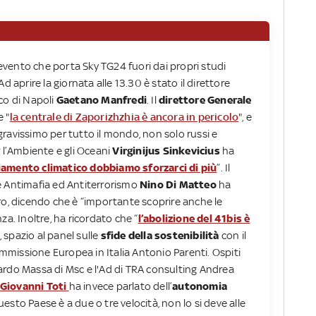
l’evento che porta Sky TG24 fuori dai propri studi
. Ad aprire la giornata alle 13.30 è stato il direttore
aco di Napoli
Gaetano Manfredi
. Il
direttore Generale
 "
la centrale di Zaporizhzhia è ancora in pericolo
", e
ravissimo per tutto il mondo, non solo russi e
 l’Ambiente e gli Oceani
Virginijus Sinkevicius
ha
amento climatico dobbiamo sforzarci di più
”. Il
e Antimafia ed Antiterrorismo
Nino Di Matteo
ha
ro, dicendo che è “importante scoprire anche le
za. Inoltre, ha ricordato che “
l’abolizione del 41bis è
, spazio al panel sulle
sfide della sostenibilità
con il
missione Europea in Italia Antonio Parenti. Ospiti
ardo Massa di Msc e l'Ad di TRA consulting Andrea
Giovanni Toti
ha invece parlato dell’
autonomia
esto Paese è a due o tre velocità, non lo si deve alle