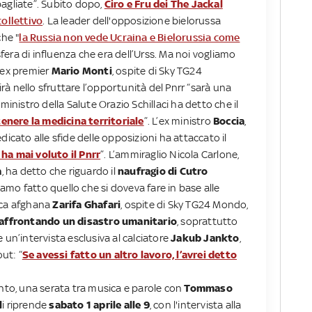
agliate”. Subito dopo,
Ciro e Fru dei The Jackal
collettivo
. La leader dell'opposizione bielorussa
che "
la Russia non vede Ucraina e Bielorussia come
 sfera di influenza che era dell’Urss. Ma noi vogliamo
’ex premier
Mario Monti
, ospite di Sky TG24
lirà nello sfruttare l’opportunità del Pnrr “sarà una
l ministro della Salute Orazio Schillaci ha detto che il
enere la medicina territoriale
”. L’ex ministro
Boccia
,
dicato alle sfide delle opposizioni ha attaccato il
 ha mai voluto il Pnrr
”. L’ammiraglio Nicola Carlone,
a
, ha detto che riguardo il
naufragio di Cutro
iamo fatto quello che si doveva fare in base alle
ica afghana
Zarifa Ghafari
, ospite di Sky TG24 Mondo,
affrontando un disastro umanitario
, soprattutto
 un’intervista esclusiva al calciatore
Jakub Jankto
,
ut: “
Se avessi fatto un altro lavoro, l’avrei detto
ento, una serata tra musica e parole con
Tommaso
l
i riprende
sabato 1 aprile alle 9
, con l'intervista alla