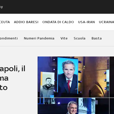
ky
CEUTA
ADDIO BARESI
ONDATA DI CALDO
USA-IRAN
UCRAIN
ondimenti
Numeri Pandemia
Vite
Scuola
Basta
poli, il
ima
to