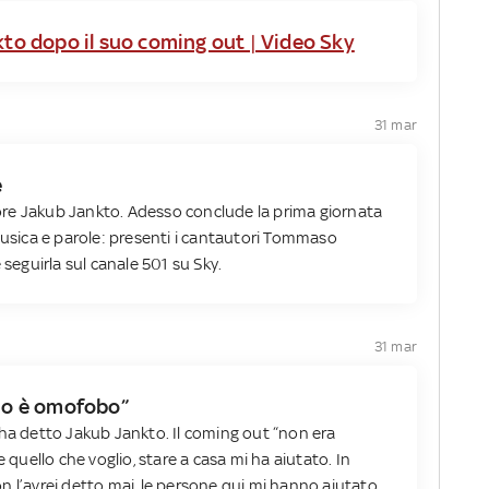
nkto dopo il suo coming out | Video Sky
31 mar
e
atore Jakub Jankto. Adesso conclude la prima giornata
musica e parole: presenti i cantautori Tommaso
 seguirla sul canale 501 su Sky.
31 mar
cio è omofobo”
 ha detto Jakub Jankto. Il coming out “non era
uello che voglio, stare a casa mi ha aiutato. In
n l’avrei detto mai, le persone qui mi hanno aiutato