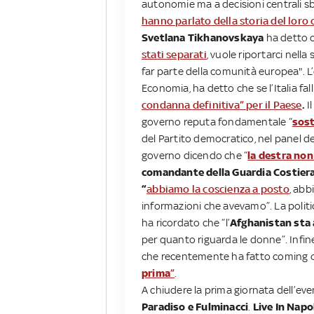
autonomie ma a decisioni centrali sb
hanno parlato della storia del loro 
Svetlana Tikhanovskaya
ha detto 
stati separati
, vuole riportarci nella
far parte della comunità europea". L
Economia, ha detto che se l’Italia fal
condanna definitiva” per il Paese
.
I
governo reputa fondamentale “
sost
del Partito democratico, nel panel de
governo dicendo che “
la destra non
comandante della Guardia Costier
“
abbiamo la coscienza a posto
, abb
informazioni che avevamo”. La polit
ha ricordato che “l’
Afghanistan sta 
per quanto riguarda le donne”. Infine
che recentemente ha fatto coming o
prima
”
.
A chiudere la prima giornata dell’ev
Paradiso e Fulminacci
.
Live In Napo