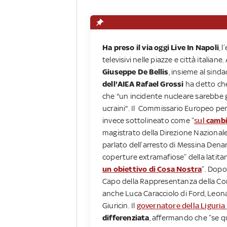
Ha preso il via oggi Live In Napoli
, 
televisivi nelle piazze e città italiane
Giuseppe De Bellis
, insieme al sind
dell'AIEA Rafael Grossi
ha detto che
che "un incidente nucleare sarebbe g
ucraini". Il Commissario Europeo per
invece sottolineato come “
sul
cambi
magistrato della Direzione Nazional
parlato dell’arresto di Messina Dena
coperture extramafiose” della latitan
un obiettivo di Cosa Nostra
”. Dopo
Capo della Rappresentanza della Com
anche Luca Caracciolo di Ford, Leon
Giuricin. Il
governatore della Liguria
differenziata
, affermando che “se qu