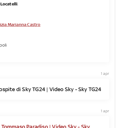
Locatelli
.
tizia Marianna Castro
poli
1 apr
 ospite di Sky TG24 | Video Sky - Sky TG24
1 apr
di Tommaso Paradiso | Video Sky - Sky