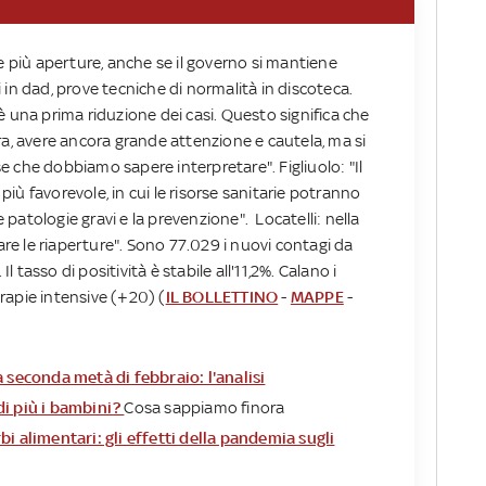
e più aperture, anche se il governo si mantiene
in dad, prove tecniche di normalità in discoteca.
’è una prima riduzione dei casi. Questo significa che
ra, avere ancora grande attenzione e cautela, ma si
 che dobbiamo sapere interpretare". Figliuolo: "Il
 più favorevole, in cui le risorse sanitarie potranno
e patologie gravi e la prevenzione". Locatelli: nella
e le riaperture". Sono 77.029 i nuovi contagi da
Il tasso di positività è stabile all'11,2%. Calano i
terapie intensive (+20) (
IL BOLLETTINO
-
MAPPE
-
a seconda metà di febbraio: l'analisi
di più i bambini?
Cosa sappiamo finora
i alimentari: gli effetti della pandemia sugli