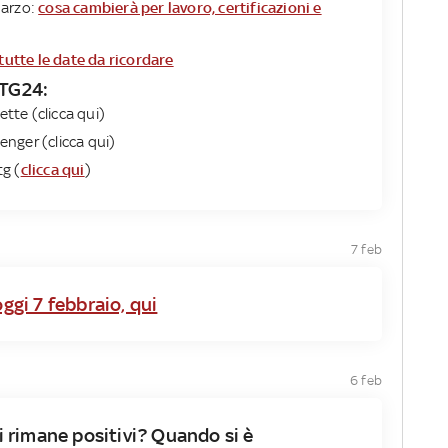
marzo:
cosa cambierà per lavoro, certificazioni e
tutte le date da ricordare
 TG24​:
ette (clicca qui)
nger (clicca qui)
tg (
clicca qui
)
7 feb
oggi 7 febbraio, qui
6 feb
 rimane positivi? Quando si è