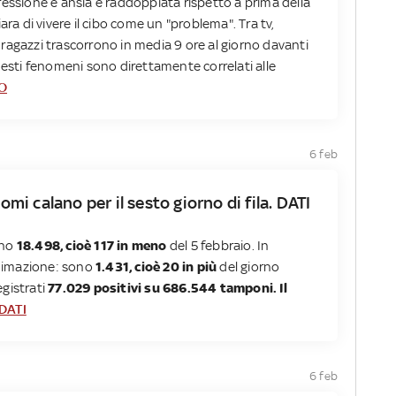
ressione e ansia è raddoppiata rispetto a prima della
ara di vivere il cibo come un "problema". Tra tv,
ragazzi trascorrono in media 9 ore al giorno davanti
uesti fenomeni sono direttamente correlati alle
O
6 feb
tomi calano per il sesto giorno di fila. DATI
ono
18.498, cioè 117 in meno
del 5 febbraio. In
ianimazione: sono
1.431, cioè 20 in più
del giorno
egistrati
77.029 positivi su 686.544 tamponi. Il
 DATI
6 feb