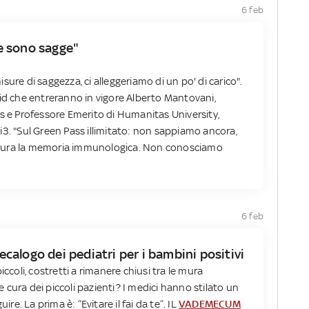
6 feb
e sono sagge"
ure di saggezza, ci alleggeriamo di un po' di carico".
id che entreranno in vigore Alberto Mantovani,
as e Professore Emerito di Humanitas University,
i3. "Sul Green Pass illimitato: non sappiamo ancora,
dura la memoria immunologica. Non conosciamo
6 feb
decalogo dei pediatri per i bambini positivi
iccoli, costretti a rimanere chiusi tra le mura
cura dei piccoli pazienti? I medici hanno stilato un
. La prima è: “Evitare il fai da te”. IL
VADEMECUM