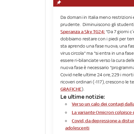
Da domani in Italia meno restrizioni 
prudente. Diminuiscono gli studenti 
Speranza a Sky TG24:
"Da 7 giorni c
dobbiamo restare con i piedi per ter
sta aprendo una fase nuova, una fase
virus circola" ma "si entra in una fase
essere ri-bilanciate verso la cura dell
nuova fase è necessario "programmar
Covid nelle ultime 24 ore, 229 i morti. 
ricoveri ordinari (-117), crescono le 
GRAFICHE
).
Le ultime notizie:
Verso un calo dei contagi dall
La variante Omicron colpisce 
Covid, da depressione a disturb
adolescenti