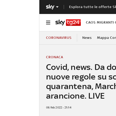
Esplora tutte le offerte S
CAOS MIGRANTI 
CORONAVIRUS
News
Mappa Cont
CRONACA
Covid, news. Da d
nuove regole su s
quarantena, March
arancione. LIVE
06 feb 2022 - 21:14