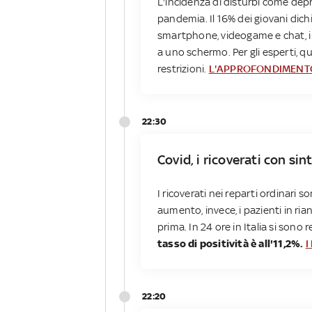
L'incidenza di disturbi come dep
pandemia. Il 16% dei giovani dichi
smartphone, videogame e chat, i 
a uno schermo. Per gli esperti, q
restrizioni.
L'APPROFONDIMENT
22:30
Covid, i ricoverati con sin
I ricoverati nei reparti ordinari s
aumento, invece, i pazienti in r
prima. In 24 ore in Italia si sono r
tasso di positività è all'11,2%.
I
22:20