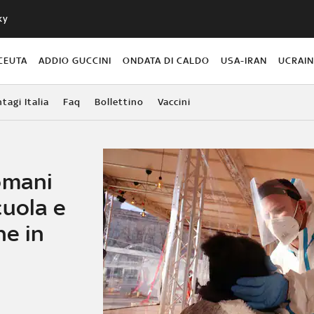
ky
CEUTA
ADDIO GUCCINI
ONDATA DI CALDO
USA-IRAN
UCRAI
agi Italia
Faq
Bollettino
Vaccini
omani
cuola e
e in