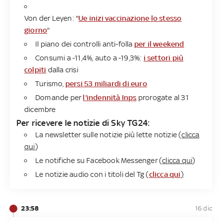
Von der Leyen: "
Ue inizi vaccinazione lo stesso
giorno
"
Il piano dei controlli anti-folla
per il weekend
Consumi a -11,4%, auto a -19,3%:
i settori più
colpiti
dalla crisi
Turismo,
persi 53 miliardi di euro
Domande per
l'indennità Inps
prorogate al 31
dicembre
Per ricevere le notizie di Sky TG24:
La newsletter sulle notizie più lette notizie (
clicca
qui
)
Le notifiche su Facebook Messenger (
clicca qui
)
Le notizie audio con i titoli del Tg (
clicca qui
)
23:58
16 dic