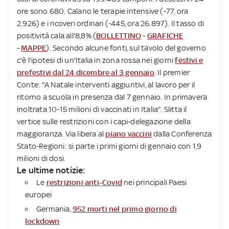
ore sono 680. Calano le terapie intensive (-77, ora
2.926) e i ricoveri ordinari (-445, ora 26.897). Il tasso di
positività cala all'8,8% (
BOLLETTINO
-
GRAFICHE
-
MAPPE
). Secondo alcune fonti, sul tavolo del governo
c'è l'ipotesi di un'Italia in zona rossa nei giorni
festivi e
prefestivi dal 24 dicembre al 3 gennaio
. Il premier
Conte: "A Natale interventi aggiuntivi, al lavoro per il
ritorno a scuola in presenza dal 7 gennaio. In primavera
inoltrata 10-15 milioni di vaccinati in Italia". Slitta il
vertice sulle restrizioni con i capi-delegazione della
maggioranza. Via libera al
piano vaccini
dalla Conferenza
Stato-Regioni: si parte i primi giorni di gennaio con 1,9
milioni di dosi.
Le ultime notizie:
Le
restrizioni anti-Covid
nei principali Paesi
europei
Germania,
952 morti nel primo giorno di
lockdown