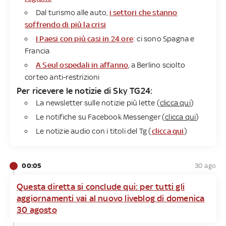
Dal turismo alle auto,
i settori che stanno
soffrendo di più la crisi
I Paesi con più casi in 24 ore
: ci sono Spagna e
Francia
A Seul ospedali in affanno
, a Berlino sciolto
corteo anti-restrizioni
Per ricevere le notizie di Sky TG24:
La newsletter sulle notizie più lette (
clicca qui
)
Le notifiche su Facebook Messenger (
clicca qui
)
Le notizie audio con i titoli del Tg (
clicca qui
)
00:05
30 ago
Questa diretta si conclude qui: per tutti gli
aggiornamenti vai al nuovo liveblog di domenica
30 agosto