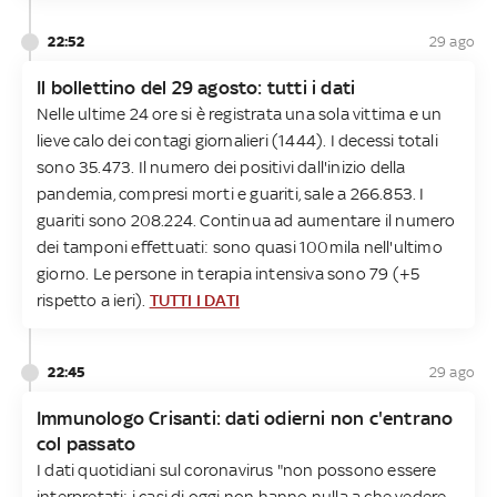
22:52
29 ago
Il bollettino del 29 agosto: tutti i dati
Nelle ultime 24 ore si è registrata una sola vittima e un
lieve calo dei contagi giornalieri (1444). I decessi totali
sono 35.473. Il numero dei positivi dall'inizio della
pandemia, compresi morti e guariti, sale a 266.853. I
guariti sono 208.224. Continua ad aumentare il numero
dei tamponi effettuati: sono quasi 100mila nell'ultimo
giorno. Le persone in terapia intensiva sono 79 (+5
rispetto a ieri).
TUTTI I DATI
22:45
29 ago
Immunologo Crisanti: dati odierni non c'entrano
col passato
I dati quotidiani sul coronavirus "non possono essere
interpretati: i casi di oggi non hanno nulla a che vedere,