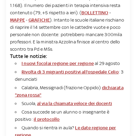
1.168). Il numero dei pazienti in terapia intensiva resta
contenuto (79, +5 rispetto a ieri). (
BOLLETTINO
-
MAPPE
-
GRAFICHE
). Intanto le scuole italiane rischiano
di riaprire il 14 settembre con le cattedre vuote e poco
personale non docente: potrebbero mancare 300mila
professori. E la ministra Azzolina finisce al centro dello
scontro tra Pd e M5s.
Tutte le notizie:
I nuovi focolai regione per regione
al 29 agosto
Rivolta di 3 migranti positivi all'ospedale Celio
: 3
denunciati
Calabria, Messignadi (frazione Oppido)
dichiarata
"zona rossa"
Scuola,
al via la chiamata veloce dei docenti
Cosa succede se un alunno o insegnante è
positivo:
il protocollo
Quando si rientra in aula?
Le date regione per
regione