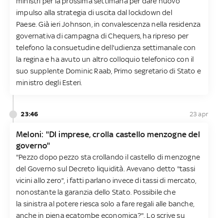
ministri per la prossima settimana per dare nuovo
impulso alla strategia di uscita dal lockdown del
Paese. Già ieri Johnson, in convalescenza nella residenza
governativa di campagna di Chequers, ha ripreso per
telefono la consuetudine dell'udienza settimanale con
la regina e ha avuto un altro colloquio telefonico con il
suo supplente Dominic Raab, Primo segretario di Stato e
ministro degli Esteri.
23:46
23 apr
Meloni: "Dl imprese, crolla castello menzogne del
governo"
"Pezzo dopo pezzo sta crollando il castello di menzogne
del Governo sul Decreto liquidità. Avevano detto "tassi
vicini allo zero", i fatti parlano invece di tassi di mercato,
nonostante la garanzia dello Stato. Possibile che
la sinistra al potere riesca solo a fare regali alle banche,
anche in piena ecatombe economica?". Lo scrive su