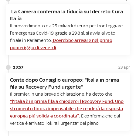
La Camera conferma la fiducia sul decreto Cura
Italia
Il provvedimento da 25 miliardi di euro per fronteggiare
l’emergenza Covid-19, grazie a 298 sì, si avvia al voto
finale in Parlamento.
Dovrebbe arrivare nel primo
pomeriggio di venerdì
23:57
23 apr
Conte dopo Consiglio europeo: "Italia in prima
fila su Recovery Fund urgente"
Il premier, in una breve dichiarazione, ha detto che
"l'Italia è in prima fila a chiedere il Recovery Fund. Uno
strumento finora impensabile che renderà la risposta
europea più solida e coordinata”
. E conferma che dal
vertice è arrivato l'ok "all'urgenza" del piano