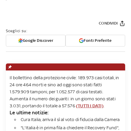
CONDIVIDI
Sceglici su:
Google Discover
Fonti Preferite
Il bollettino della protezione civile: 189.973 casi totali, in
24 ore 464 morti e sino ad oggi sono stati fatti
1.579.909 tamponi, per 1.052.577 di casi testati.
Aumenta il numero dei guariti: in un giorno sono stati
3.031, portando il totale a 57.576
(TUTTI I DATI)
.
Le ultime notizie:
Cura Italia, arriva il sì al voto di fiducia dalla Camera
"L'Italia è in prima fila a chiedere il Recovery Fund",