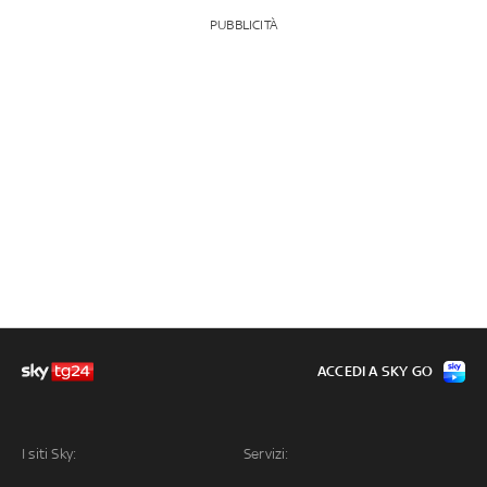
PUBBLICITÀ
ACCEDI A SKY GO
I siti Sky:
Servizi: