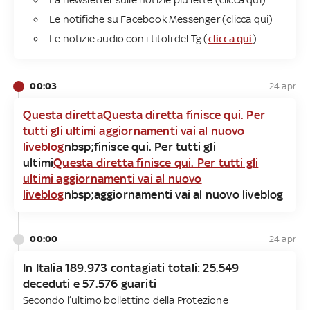
Le notifiche su Facebook Messenger (clicca qui)
Le notizie audio con i titoli del Tg (
clicca qui
)
00:03
24 apr
Questa diretta
Questa diretta finisce qui. Per
tutti gli ultimi aggiornamenti vai al nuovo
liveblog
nbsp;finisce qui. Per tutti gli
ultimi
Questa diretta finisce qui. Per tutti gli
ultimi aggiornamenti vai al nuovo
liveblog
nbsp;aggiornamenti vai al nuovo liveblog
00:00
24 apr
In Italia 189.973 contagiati totali: 25.549
deceduti e 57.576 guariti
Secondo l’ultimo bollettino della Protezione