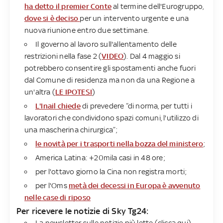
ha detto il premier Conte
al termine dell'Eurogruppo,
dove si è deciso
per un intervento urgente e una
nuova riunione entro due settimane.
Il governo al lavoro sull'allentamento delle
restrizioni nella fase 2 (
VIDEO
). Dal 4 maggio si
potrebbero consentire gli spostamenti anche fuori
dal Comune di residenza ma non da una Regione a
un'altra (
LE IPOTESI
)
L'Inail chiede
di prevedere “di norma, per tutti i
lavoratori che condividono spazi comuni, l'utilizzo di
una mascherina chirurgica”;
le novità per i trasporti nella bozza del ministero
;
America Latina: +20mila casi in 48 ore;
per l'ottavo giorno la Cina non registra morti;
per l'Oms
metà dei decessi in Europa è avvenuto
nelle case di riposo
Per ricevere le notizie di Sky Tg24:
La newsletter sulle notizie più lette (clicca qui)