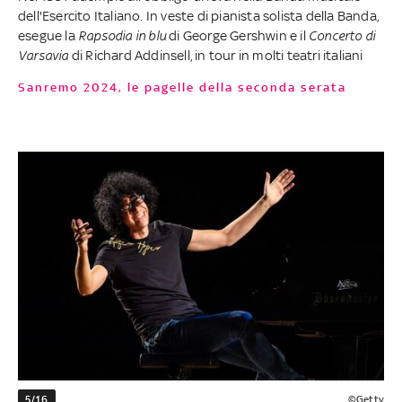
dell'Esercito Italiano. In veste di pianista solista della Banda,
esegue la
Rapsodia in blu
di George Gershwin e il
Concerto di
Varsavia
di Richard Addinsell, in tour in molti teatri italiani
Sanremo 2024, le pagelle della seconda serata
5/16
©Getty