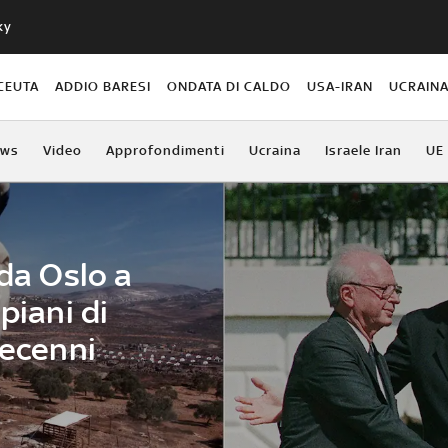
ky
CEUTA
ADDIO BARESI
ONDATA DI CALDO
USA-IRAN
UCRAIN
ews
Video
Approfondimenti
Ucraina
Israele Iran
UE
 da Oslo a
piani di
decenni