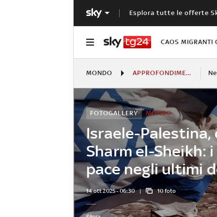
Esplora tutte le offerte S
CAOS MIGRANTI 
MONDO
APPROFONDIMENTI
N
FOTOGALLERY
MONDO
Israele-Palestina,
Sharm el-Sheikh: i 
pace negli ultimi 
14 ott 2025 - 06:30
10 foto
©Ansa