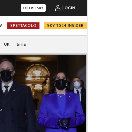
LOGIN
OFFERTE SKY
NA
SPETTACOLO
SKY TG24 INSIDER
UK
Siria