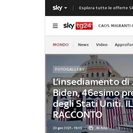
Esplora tutte le offerte S
CAOS MIGRANTI 
MONDO
News
Video
Approfo
FOTOGALLERY
MONDO
L’insediamento di
Biden, 46esimo pr
degli Stati Uniti. 
RACCONTO
20 gen 2021 - 19:15
36 foto