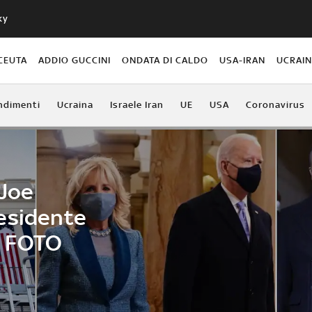
ky
CEUTA
ADDIO GUCCINI
ONDATA DI CALDO
USA-IRAN
UCRAI
ndimenti
Ucraina
Israele Iran
UE
USA
Coronavirus
 Joe
esidente
IL FOTO