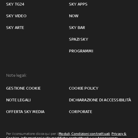
SKY TG24
SKY APPS
SKY VIDEO
NOW
SKY ARTE
SKY BAR
SPAZI SKY
PROGRAMMI
Note legali:
GESTIONE COOKIE
COOKIE POLICY
NOTE LEGALI
DICHIARAZIONE DI ACCESSIBILITÀ
OFFERTA SKY MEDIA
CORPORATE
Per il consumatore clicca qui per i
Moduli, Condizioni contrattuali
,
Privacy &
Cookies
,
informazioni sulle modifiche contrattuali
o per
trasparenza