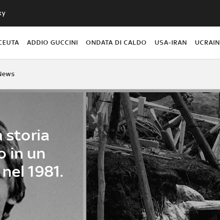
ky
CEUTA
ADDIO GUCCINI
ONDATA DI CALDO
USA-IRAN
UCRAI
News
a storia
 in un
nel 1981.