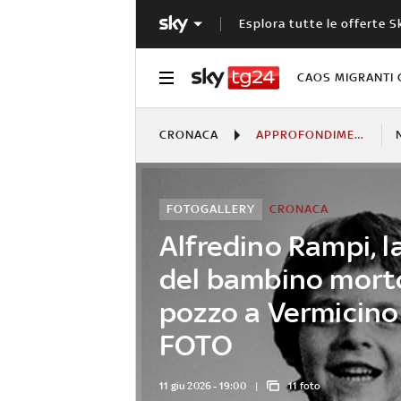
Esplora tutte le offerte S
CAOS MIGRANTI 
CRONACA
APPROFONDIMENTI
FOTOGALLERY
CRONACA
Alfredino Rampi, l
del bambino morto
pozzo a Vermicino 
FOTO
11 giu 2026 - 19:00
11 foto