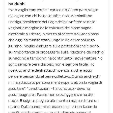
ha dubbi
"Non voglio contenere il corteo no Green pass, voglio
dialogare con chi ha dei dubbi". Così Massimiliano
Fedriga, presidente del Fvg e della Conferenza delle
Regioni, a margine della chiusura della campagna
elettorale a Trieste, in merito al corteo no Green pass
che oggi ha manifestato lungo le vie del capoluogo
giuliano. "Voglio dialogare sulle protezioni che ci sono,
sull'importanza di proteggersi, sulla riduzione del rischio,
su vaccino e tamponi", ha continuato il governatore. "Io
sono sempre per il dialogo, non è sempre facile. Ho
ricevuto anche degli attacchi personali, che lascio
perdere pensando al bene collettivo. Quindi anche chi
mi ha attaccato personalmente spero abbia la voglia di
ascoltare". "Le istituzioni - ha concluso - devono
accompagnare il Paese, non crocifiggere chi ha dei
dubbi. Bisogna spiegare altrimenti si rischia di fare un
danno. Dalla pandemia si esce insieme, non facendo
uno Stato che ordina e un cittadino che esegue".