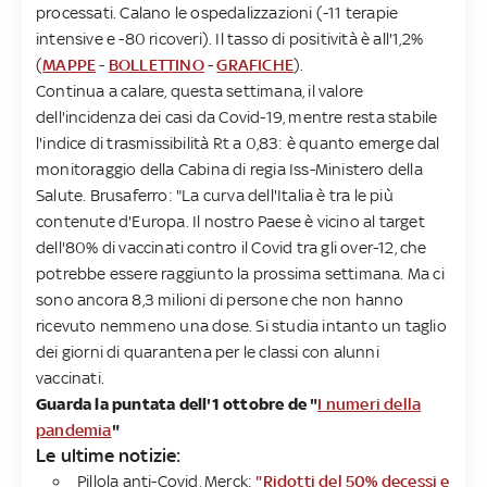
processati. Calano le ospedalizzazioni (-11 terapie
intensive e -80 ricoveri). Il tasso di positività è all'1,2%
(
MAPPE
-
BOLLETTINO
-
GRAFICHE
).
Continua a calare, questa settimana, il valore
dell'incidenza dei casi da Covid-19, mentre resta stabile
l'indice di trasmissibilità Rt a 0,83: è quanto emerge dal
monitoraggio della Cabina di regia Iss-Ministero della
Salute. Brusaferro: "La curva dell'Italia è tra le più
contenute d'Europa. Il nostro Paese è vicino al target
dell'80% di vaccinati contro il Covid tra gli over-12, che
potrebbe essere raggiunto la prossima settimana. Ma ci
sono ancora 8,3 milioni di persone che non hanno
ricevuto nemmeno una dose. Si studia intanto un taglio
dei giorni di quarantena per le classi con alunni
vaccinati.
Guarda la puntata dell'1 ottobre de "
I numeri della
pandemia
"
Le ultime notizie:​
Pillola anti-Covid, Merck:
"Ridotti del 50% decessi e