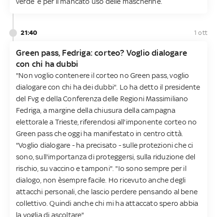
verde’ e per il mancato uso delle mascherine.
21:40
1 ott
Green pass, Fedriga: corteo? Voglio dialogare
con chi ha dubbi
"Non voglio contenere il corteo no Green pass, voglio
dialogare con chi ha dei dubbi". Lo ha detto il presidente
del Fvg e della Conferenza delle Regioni Massimiliano
Fedriga, a margine della chiusura della campagna
elettorale a Trieste, riferendosi all'imponente corteo no
Green pass che oggi ha manifestato in centro città.
"Voglio dialogare - ha precisato - sulle protezioni che ci
sono, sull'importanza di proteggersi, sulla riduzione del
rischio, su vaccino e tamponi". "Io sono sempre per il
dialogo, non èsempre facile. Ho ricevuto anche degli
attacchi personali, che lascio perdere pensando al bene
collettivo. Quindi anche chi mi ha attaccato spero abbia
la voglia di ascoltare".