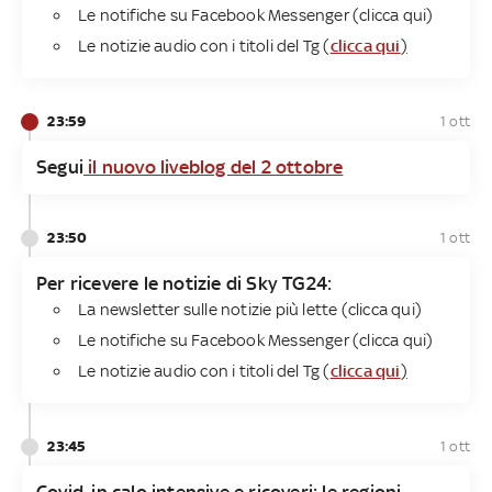
Le notifiche su Facebook Messenger (
clicca qui
)
Le notizie audio con i titoli del Tg (
clicca qui
)
23:59
1 ott
Segui
il nuovo liveblog del 2 ottobre
23:50
1 ott
Per ricevere le notizie di Sky TG24:
La newsletter sulle notizie più lette (clicca qui)
Le notifiche su Facebook Messenger (clicca qui)
Le notizie audio con i titoli del Tg (
clicca qui
)
23:45
1 ott
Covid, in calo intensive e ricoveri: le regioni