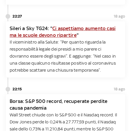
22:27
18 ago
Sileri a Sky TG24: "
Ci aspettiamo aumento casi
ma le scuole devono ripartire
"
Il viceministro alla Salute: “Per quanto riguarda la
responsabilità legale dei presidi a mio parere ci
dovranno essere degli sgravi”. E aggiunge: “Nel caso in
una classe qualcuno risultasse positivo al coronavirus
potrebbe scattare una chiusura temporanea”.
22:15
18 ago
Borsa: S&P 500 record, recuperate perdite
causa pandemia
Wall Street chiude con lo S&P 500 e il Nasdaq record. Il
Dow Jones perde lo 0,24% a 27.777,59 punti, il Nasdaq
sale dello 0,73% a 11.210,84 punti, mentre lo S&P 500