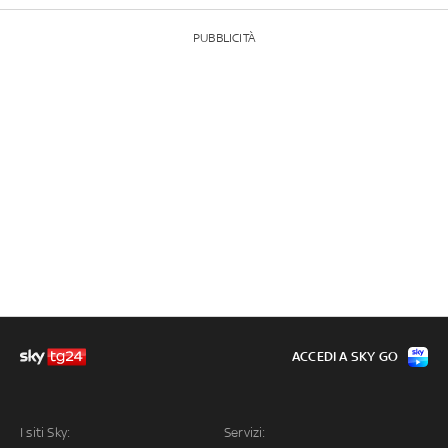
PUBBLICITÀ
ACCEDI A SKY GO
I siti Sky:
Servizi: