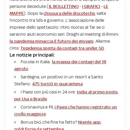
persone decedute (
IL BOLLETTINO
-
I GRAFICI
-
LE
MAPPE
). Dopo la
chiusura delle discoteche
, salta
l'incontro tra Silb e governo. L'associazione delle
imprese dello spettacolo: ritiro ricorso al Tar se ci
saranno aiuti economici seri. Draghi al meeting di Rimini:
la pandemia minaccia il futuro dei giovani
. Allarme
Oms:
l'epidemia spinta da contagi tra under 50
.
Le notizie principali:
Focolai in Italia:
la mappa dei contagi del 18
agosto
Sardegna, un positivo in un resort a Santo
Stefano:
475 turisti in quarantena
I Paesi con più casi in 24 ore:
India al primo posto,
poi Usa e Brasile
Coronavirus e Pil,
i Paesi che hanno registrato un
crollo maggiore
Bonus bici, che fine ha fatto?
Niente app,
soldi forse da settembre