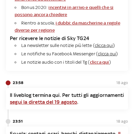
Bonus 2020:
incentivi in arrivo e quelli che si
possono ancora chiedere
Rientro a scuola,
i dubbi: da mascherine a regole
diverse per regione
Per ricevere le notizie di Sky TG24
La newsletter sulle notizie più lette (
clicca qui
)
Le notifiche su Facebook Messenger (
clicca qui
)
Le notizie audio con i titoli del Tg (
clicca qui
)
23:58
18 ago
Il liveblog termina qui. Per tutti gli aggiornamenti
segui la diretta del 19 agosto
.
23:51
18 ago
Scuola: contagi, orari, banchi, distanziamento.
Il