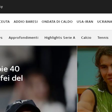
ky
CEUTA
ADDIO BARESI
ONDATA DI CALDO
USA-IRAN
UCRAIN
ws
Approfondimenti
Highlights Serie A
Calcio
Tennis
ie 40
fei del
o