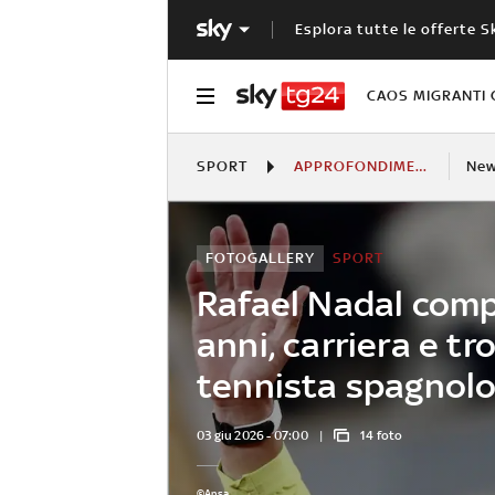
Esplora tutte le offerte S
CAOS MIGRANTI 
SPORT
APPROFONDIMENTI
Ne
FOTOGALLERY
SPORT
Rafael Nadal comp
anni, carriera e tro
tennista spagnol
03 giu 2026 - 07:00
14 foto
©Ansa