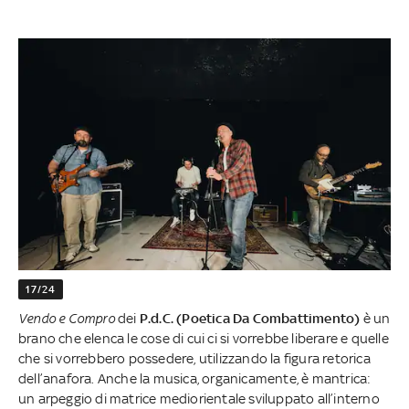
17/24
Vendo e Compro
dei
P.d.C. (Poetica Da Combattimento)
è un
brano che elenca le cose di cui ci si vorrebbe liberare e quelle
che si vorrebbero possedere, utilizzando la figura retorica
dell’anafora. Anche la musica, organicamente, è mantrica:
un arpeggio di matrice mediorientale sviluppato all’interno