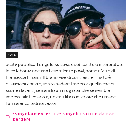
1/24
acate
pubblica il singolo
passepartout
scritto e interpretato
in collaborazione con l'esordiente
pixel
, nome d’arte di
Francesca Finardi. Il brano vive di contrasti e l'invito è
di lasciarsi andare, senza badare troppo a quello che ci
scorre davanti, cercando un rifugio, anche se sembra
impossibile trovarlo e, un equilibrio interiore che rimane
l’unica ancora di salvezza
"Singolarmente", i 25 singoli usciti e da non
perdere