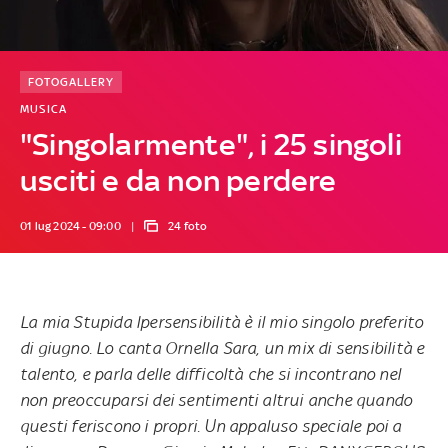
FOTOGALLERY
MUSICA
"Singolarmente", i 25 singoli
usciti e da non perdere
01 lug 2024 - 09:00
24 foto
La mia Stupida Ipersensibilità
è
il mio singolo preferito
di giugno
. Lo canta
Ornella Sara, un mix di sensibilità e
talento, e
parla delle difficoltà che si incontrano nel
non preoccuparsi dei sentimenti altrui anche quando
questi feriscono i propri. Un appaluso speciale poi a