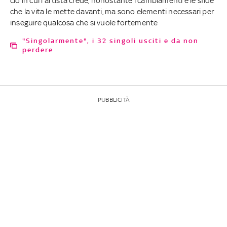
ciò in cui l'artista crede, nonostante i cambiamenti e le sfide
che la vita le mette davanti, ma sono elementi necessari per
inseguire qualcosa che si vuole fortemente
"Singolarmente", i 32 singoli usciti e da non
perdere
PUBBLICITÀ