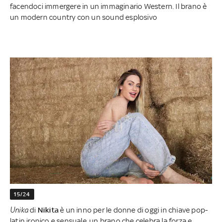
facendoci immergere in un immaginario Western. Il brano è
un modern country con un sound esplosivo
15/24
Unika
di
Nikita
è un inno per le donne di oggi in chiave pop-
latin ironico e sensuale, un brano che celebra la forza e