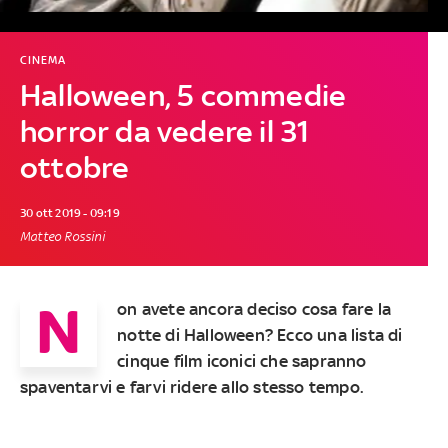
CINEMA
Halloween, 5 commedie
horror da vedere il 31
ottobre
30 ott 2019 - 09:19
Matteo Rossini
N
on avete ancora deciso cosa fare la
notte di Halloween
? Ecco una lista di
cinque film iconici
che sapranno
spaventarvi e farvi ridere allo stesso tempo.