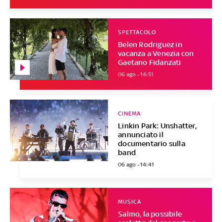
SPETTACOLO
Belen Rodriguez in
vacanza a Venezia con
Gaetano Fidanzati
06 ago - 14:51
CINEMA
Linkin Park: Unshatter,
annunciato il
documentario sulla
band
06 ago - 14:41
MUSICA
Salmo, la possibile