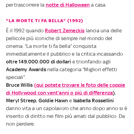
pertrascorrere la
notte di Halloween
a casa.
"LA MORTE TI FA BELLA" (1992)
È il 1992 quando
Robert Zemeckis
lancia una delle
pellicole più iconiche di sempre nel mondo del
cinema. “La morte ti fa bella” conquista
immediatamente il pubblico e la critica incassando
oltre 149.000.000 di dollari
e trionfando agli
Academy Awards
nella categoria “Migliori effetti
speciali”.
Bruce Willis
(qui potete trovare le foto delle coppie
di Hollywood con vent'anni o più di differenza
)
,
Meryl Streep
,
Goldie Hawn
e
Isabella Rossellini
danno vita a un capolavoro che anno dopo anno si è
inserito di diritto nei film più amati dal pubblico. Da
non perdere.