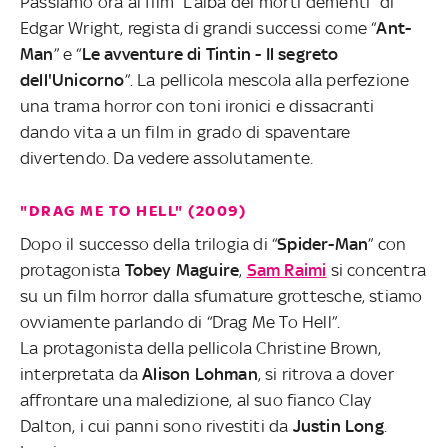
Passiamo ora al film “L’alba dei morti dementi” di
Edgar Wright, regista di grandi successi come “
Ant-
Man
” e “
Le avventure di Tintin - Il segreto
dell'Unicorno
”. La pellicola mescola alla perfezione
una trama horror con toni ironici e dissacranti
dando vita a un film in grado di spaventare
divertendo. Da vedere assolutamente.
"DRAG ME TO HELL" (2009)
Dopo il successo della trilogia di “
Spider-Man
” con
protagonista
Tobey Maguire
,
Sam Raimi
si concentra
su un film horror dalla sfumature grottesche, stiamo
ovviamente parlando di “Drag Me To Hell”.
La protagonista della pellicola Christine Brown,
interpretata da
Alison Lohman
, si ritrova a dover
affrontare una maledizione, al suo fianco Clay
Dalton, i cui panni sono rivestiti da
Justin Long
.