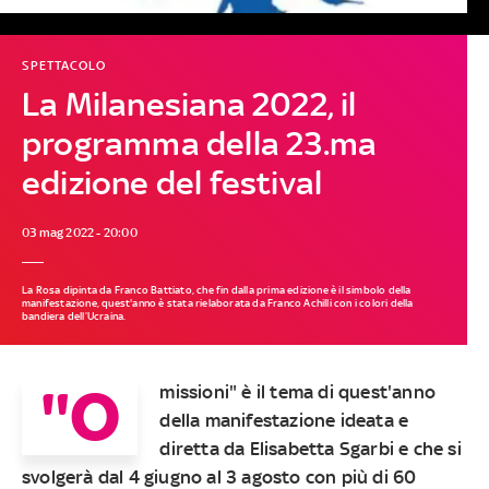
SPETTACOLO
La Milanesiana 2022, il
programma della 23.ma
edizione del festival
03 mag 2022 - 20:00
La Rosa dipinta da Franco Battiato, che fin dalla prima edizione è il simbolo della
manifestazione, quest'anno è stata rielaborata da Franco Achilli con i colori della
bandiera dell’Ucraina.
"O
missioni" è il tema di quest'anno
della manifestazione ideata e
diretta da Elisabetta Sgarbi e che si
svolgerà dal 4 giugno al 3 agosto con più di 60