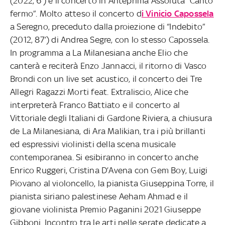
(2022, 6’) e il concerto in Anteprima Assoluta “Canto
fermo”. Molto atteso il concerto d
i Vinicio Capossela
a Seregno, preceduto dalla proiezione di “Indebito”
(2012, 87’) di Andrea Segre, con lo stesso Capossela.
In programma a La Milanesiana anche Elio che
canterà e reciterà Enzo Jannacci, il ritorno di Vasco
Brondi con un live set acustico, il concerto dei Tre
Allegri Ragazzi Morti feat. Extraliscio, Alice che
interpreterà Franco Battiato e il concerto al
Vittoriale degli Italiani di Gardone Riviera, a chiusura
de La Milanesiana, di Ara Malikian, tra i più brillanti
ed espressivi violinisti della scena musicale
contemporanea. Si esibiranno in concerto anche
Enrico Ruggeri, Cristina D’Avena con Gem Boy, Luigi
Piovano al violoncello, la pianista Giuseppina Torre, il
pianista siriano palestinese Aeham Ahmad e il
giovane violinista Premio Paganini 2021 Giuseppe
Gibboni. Incontro tra le arti nelle serate dedicate a