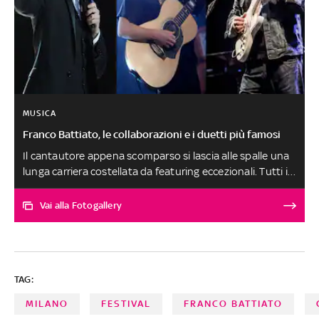
MUSICA
Franco Battiato, le collaborazioni e i duetti più famosi
Il cantautore appena scomparso si lascia alle spalle una
lunga carriera costellata da featuring eccezionali. Tutti i
più grandi nomi della musica italiana hanno fatto carte
false pur di poter lavorare assieme al genio nostrano di
Vai alla Fotogallery
musica sperimentale d’autore. A partire dalla
collaborazione negli anni Settanta con il mitico Giorgio
Gaber, che è stato uno di quelli che l’ha scoperto e
lanciato, ripercorriamo assieme tutti i suoi duetti e le sue
TAG:
partecipazioni a dischi, canzoni e sette note in generale
MILANO
FESTIVAL
FRANCO BATTIATO