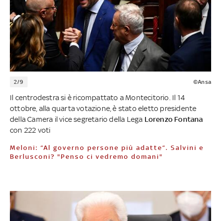
2/9
©Ansa
Il centrodestra si è ricompattato a Montecitorio. Il 14
ottobre, alla quarta votazione, è stato eletto presidente
della Camera il vice segretario della Lega
Lorenzo Fontana
con 222 voti
Meloni: “Al governo persone più adatte”. Salvini e
Berlusconi? "Penso ci vedremo domani"