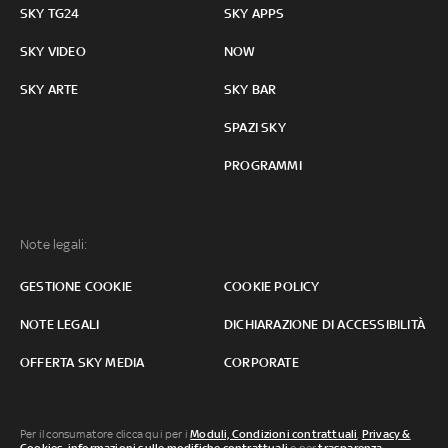
SKY TG24
SKY APPS
SKY VIDEO
NOW
SKY ARTE
SKY BAR
SPAZI SKY
PROGRAMMI
Note legali:
GESTIONE COOKIE
COOKIE POLICY
NOTE LEGALI
DICHIARAZIONE DI ACCESSIBILITÀ
OFFERTA SKY MEDIA
CORPORATE
Per il consumatore clicca qui per i
Moduli, Condizioni contrattuali
,
Privacy &
Cookies
,
informazioni sulle modifiche contrattuali
o per
trasparenza