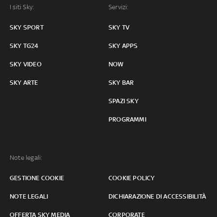
I siti Sky:
Servizi:
SKY SPORT
SKY TV
SKY TG24
SKY APPS
SKY VIDEO
NOW
SKY ARTE
SKY BAR
SPAZI SKY
PROGRAMMI
Note legali:
GESTIONE COOKIE
COOKIE POLICY
NOTE LEGALI
DICHIARAZIONE DI ACCESSIBILITÀ
OFFERTA SKY MEDIA
CORPORATE