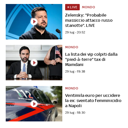
MONDO
LIVE
Zelensky: "Probabile
massiccio attacco russo
stanotte". LIVE
29 lug - 20:52
MONDO
La lista dei vip colpiti dalla
"pied-à-terre" tax di
Mamdani
29 lug - 19:38
MONDO
Ventimila euro per uccidere
la ex: sventato femminicidio
a Napoli
29 lug - 18:30