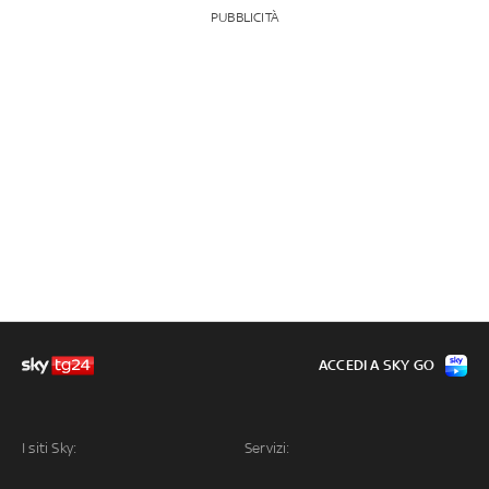
PUBBLICITÀ
ACCEDI A SKY GO
I siti Sky:
Servizi: