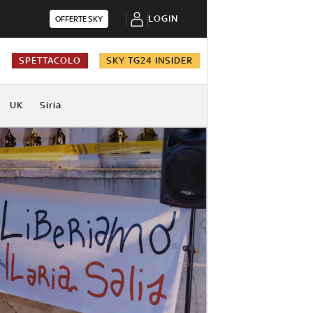
LOGIN
OFFERTE SKY
A
SPETTACOLO
SKY TG24 INSIDER
UK
Siria