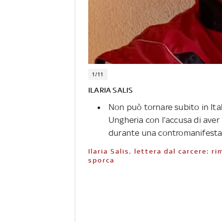
1/11
ILARIA SALIS
Non può tornare subito in Ital
Ungheria con l’accusa di aver
durante una contromanifestaz
Ilaria Salis, lettera dal carcere: rimasta per 5 settimane con vestiti e biancheria
sporca