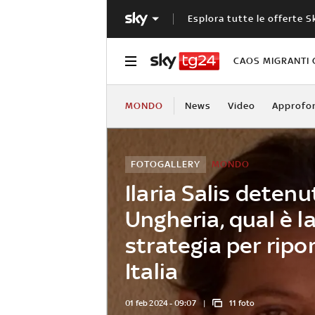
Esplora tutte le offerte S
CAOS MIGRANTI 
MONDO
News
Video
Approfo
FOTOGALLERY
MONDO
Ilaria Salis detenu
Ungheria, qual è l
strategia per ripor
Italia
01 feb 2024 - 09:07
11 foto