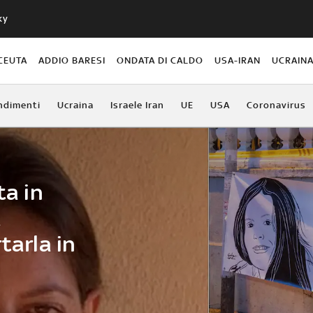
ky
CEUTA
ADDIO BARESI
ONDATA DI CALDO
USA-IRAN
UCRAIN
ndimenti
Ucraina
Israele Iran
UE
USA
Coronavirus
ta in
a
tarla in