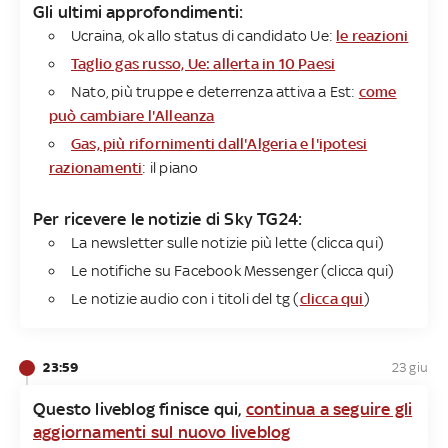
Gli ultimi approfondimenti:
Ucraina, ok allo status di candidato Ue:
le reazioni
Taglio gas russo, Ue: allerta in 10 Paesi
Nato, più truppe e deterrenza attiva a Est:
come
può cambiare l'Alleanza
Gas, più rifornimenti dall'Algeria e l'ipotesi
razionamenti
: il piano
Per ricevere le notizie di Sky TG24​:
La newsletter sulle notizie più lette (clicca qui)
Le notifiche su Facebook Messenger (clicca qui)
Le notizie audio con i titoli del tg (
clicca qui
)
23:59
23 giu
Questo liveblog finisce qui,
continua a seguire gli
aggiornamenti sul nuovo liveblog