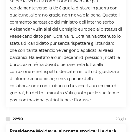
Se per la Serbia la condizione di avanzare più
rapidamente verso la Ue è quella di stare in guerra con
qualcuno, allora no grazie, non ne vale la pena. Questo il
commento sarcastico del ministro dell'interno serbo
Aleksandar Vulin al sì del Consiglio europeo allo status di
Paese candidato per l'Ucraina. "L'Ucraina ha ottenuto lo
status di candidato pur senza rispettare gli standard
che con tanta attenzione vengono applicati ai Paesi
balcanici. Ha evitato alcuni decenni di pressioni, ricatti e
burocrazia, nè ha dovuto penare nella lotta alla
corruzione e nel rispetto dei criteri in fatto di giustizia e
di riforme economiche, senza parlare della
collaborazione con i tribunali che accertano i crimini di
guerra", ha detto il ministro Vulin, noto per le sue ferme
posizioni nazionalpatriottiche e filorusse.
22:50
23 giu
Presidente Moldavia, giornata storica: Ue darà