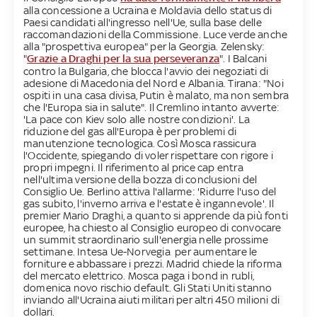
alla concessione a Ucraina e Moldavia dello status di
Paesi candidati all'ingresso nell'Ue, sulla base delle
raccomandazioni della Commissione. Luce verde anche
alla "prospettiva europea" per la Georgia. Zelensky:
"
Grazie a Draghi per la sua perseveranza
". I Balcani
contro la Bulgaria, che blocca l'avvio dei negoziati di
adesione di Macedonia del Nord e Albania. Tirana: "Noi
ospiti in una casa divisa, Putin è malato, ma non sembra
che l'Europa sia in salute". Il Cremlino intanto avverte:
'La pace con Kiev solo alle nostre condizioni'. La
riduzione del gas all'Europa è per problemi di
manutenzione tecnologica. Così Mosca rassicura
l'Occidente, spiegando di voler rispettare con rigore i
propri impegni. Il riferimento al price cap entra
nell'ultima versione della bozza di conclusioni del
Consiglio Ue. Berlino attiva l'allarme: 'Ridurre l'uso del
gas subito, l'inverno arriva e l'estate è ingannevole'. Il
premier Mario Draghi, a quanto si apprende da più fonti
europee, ha chiesto al Consiglio europeo di convocare
un summit straordinario sull'energia nelle prossime
settimane. Intesa Ue-Norvegia per aumentare le
forniture e abbassare i prezzi. Madrid chiede la riforma
del mercato elettrico. Mosca paga i bond in rubli,
domenica novo rischio default. Gli Stati Uniti stanno
inviando all'Ucraina aiuti militari per altri 450 milioni di
dollari.