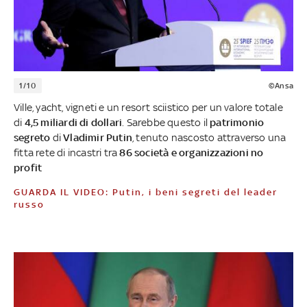
1/10
©Ansa
Ville, yacht, vigneti e un resort sciistico per un valore totale
di
4,5 miliardi di dollari
. Sarebbe questo il
patrimonio
segreto
di
Vladimir Putin
, tenuto nascosto attraverso una
fitta rete di incastri tra
86 società e organizzazioni no
profit
GUARDA IL VIDEO: Putin, i beni segreti del leader
russo