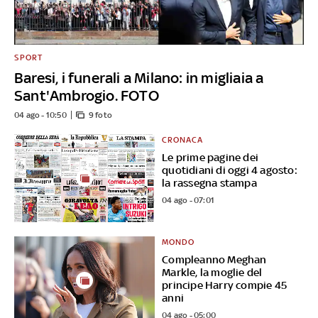
SPORT
Baresi, i funerali a Milano: in migliaia a
Sant'Ambrogio. FOTO
04 ago - 10:50
9 foto
CRONACA
Le prime pagine dei
quotidiani di oggi 4 agosto:
la rassegna stampa
04 ago - 07:01
MONDO
Compleanno Meghan
Markle, la moglie del
principe Harry compie 45
anni
04 ago - 05:00