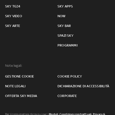
SKY TG24
SKY APPS
SKY VIDEO
NOW
SKY ARTE
SKY BAR
SPAZI SKY
PROGRAMMI
Note legali:
GESTIONE COOKIE
COOKIE POLICY
NOTE LEGALI
DICHIARAZIONE DI ACCESSIBILITÀ
OFFERTA SKY MEDIA
CORPORATE
Per il consumatore clicca qui per i
Moduli, Condizioni contrattuali
,
Privacy &