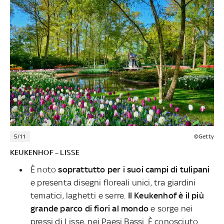
5/11
©Getty
KEUKENHOF – LISSE
È noto
soprattutto per i suoi campi di tulipani
e presenta disegni floreali unici, tra giardini
tematici, laghetti e serre.
Il Keukenhof è il più
grande parco di fiori al mondo
e sorge nei
pressi di Lisse, nei Paesi Bassi. È conosciuto