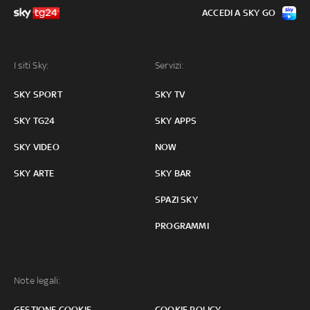
ACCEDI A SKY GO
I siti Sky:
Servizi:
SKY SPORT
SKY TV
SKY TG24
SKY APPS
SKY VIDEO
NOW
SKY ARTE
SKY BAR
SPAZI SKY
PROGRAMMI
Note legali:
GESTIONE COOKIE
COOKIE POLICY