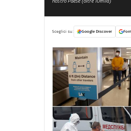
nostro Paese (oltre 10mila)
Sceglici su:
Google Discover
Font