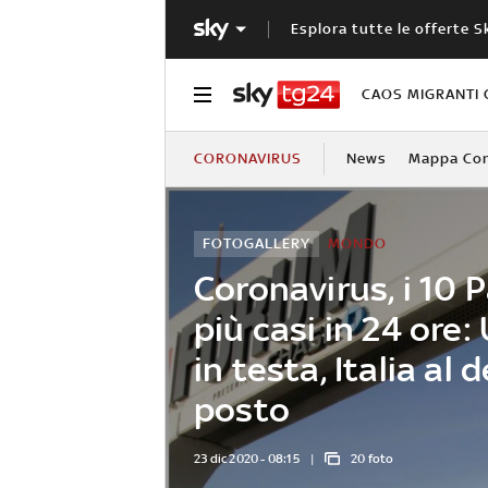
Esplora tutte le offerte S
CAOS MIGRANTI 
CORONAVIRUS
News
Mappa Cont
FOTOGALLERY
MONDO
Coronavirus, i 10 
più casi in 24 ore:
in testa, Italia al
posto
23 dic 2020 - 08:15
20 foto