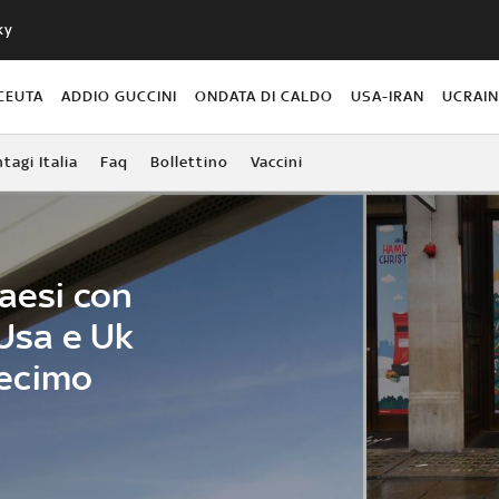
ky
CEUTA
ADDIO GUCCINI
ONDATA DI CALDO
USA-IRAN
UCRAI
agi Italia
Faq
Bollettino
Vaccini
Paesi con
 Usa e Uk
 decimo