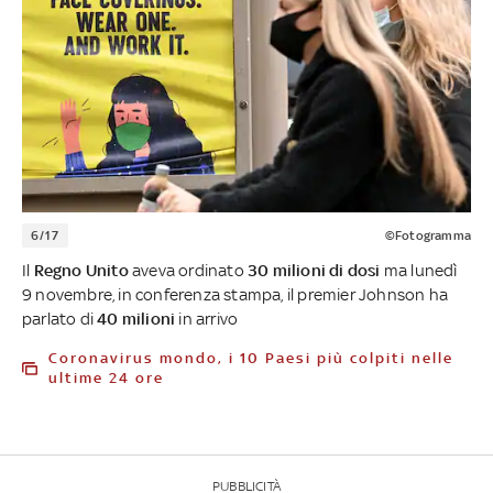
6/17
©Fotogramma
Il
Regno Unito
aveva ordinato
30 milioni di dosi
ma lunedì
9 novembre, in conferenza stampa, il premier Johnson ha
parlato di
40 milioni
in arrivo
Coronavirus mondo, i 10 Paesi più colpiti nelle
ultime 24 ore
PUBBLICITÀ