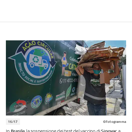
16/17
©Fotogramma
In
Brasile
, la sospensione dei test del vaccino di
Sinovac
a