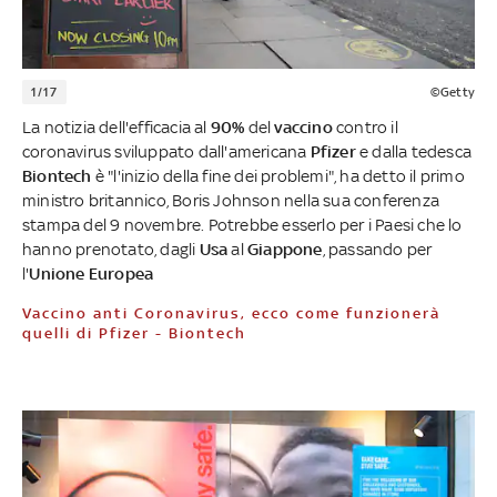
1/17
©Getty
La notizia dell'efficacia al
90%
del
vaccino
contro il
coronavirus sviluppato dall'americana
Pfizer
e dalla tedesca
Biontech
è "l'inizio della fine dei problemi", ha detto il primo
ministro britannico, Boris Johnson nella sua conferenza
stampa del 9 novembre. Potrebbe esserlo per i Paesi che lo
hanno prenotato, dagli
Usa
al
Giappone
, passando per
l'
Unione Europea
Vaccino anti Coronavirus, ecco come funzionerà
quelli di Pfizer - Biontech