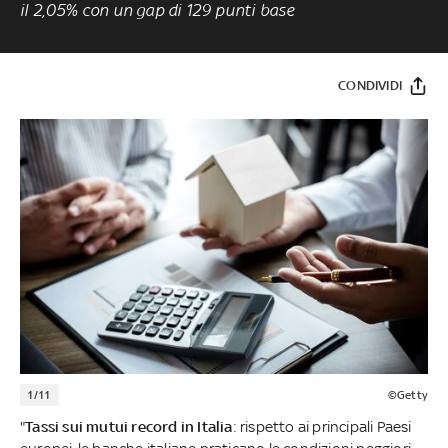
il 2,05% con un gap di 129 punti base
CONDIVIDI
1/11
©Getty
"
Tassi sui mutui record in Italia
: rispetto ai principali Paesi