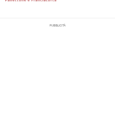
Panettone e Franciacorta
PUBBLICITÀ