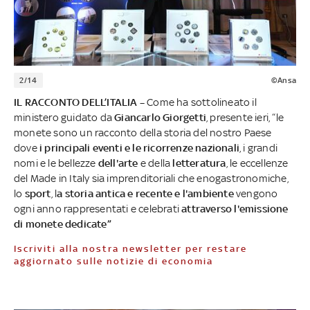
2/14
©Ansa
IL RACCONTO DELL’ITALIA –
Come ha sottolineato il
ministero guidato da
Giancarlo Giorgetti
, presente ieri, “le
monete sono un racconto della storia del nostro Paese
dove
i principali eventi e le ricorrenze nazionali
, i grandi
nomi e le bellezze
dell'arte
e della
letteratura
, le eccellenze
del Made in Italy sia imprenditoriali che enogastronomiche,
lo
sport
, l
a storia antica e recente e l'ambiente
vengono
ogni anno rappresentati e celebrati
attraverso l'emissione
di monete dedicate”
Iscriviti alla nostra newsletter per restare
aggiornato sulle notizie di economia