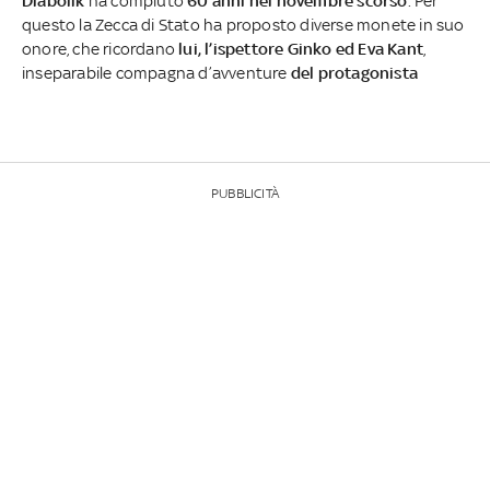
Diabolik
ha compiuto
60 anni nel novembre scorso
. Per
questo la Zecca di Stato ha proposto diverse monete in suo
onore, che ricordano
lui, l’ispettore Ginko ed Eva Kant
,
inseparabile compagna d’avventure
del protagonista
PUBBLICITÀ