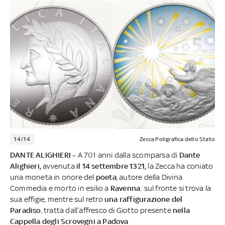
14/14
Zecca Poligrafica dello Stato
DANTE ALIGHIERI –
A 701 anni dalla scomparsa di
Dante
Alighieri,
avvenuta
il 14 settembre 1321,
la Zecca ha coniato
una moneta in onore del
poeta
, autore della Divina
Commedia e morto in esilio a
Ravenna
: sul fronte si trova la
sua effigie, mentre sul retro
una raffigurazione del
Paradiso
, tratta dall’affresco di Giotto presente
nella
Cappella degli Scrovegni a Padova