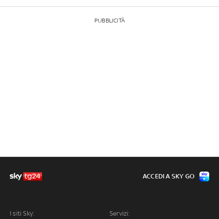
PUBBLICITÀ
ACCEDI A SKY GO
I siti Sky:
Servizi: