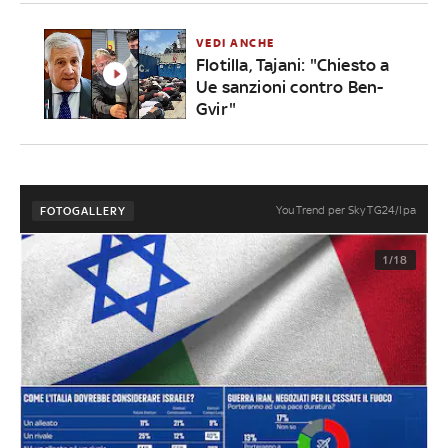
VEDI ANCHE
Flotilla, Tajani: "Chiesto a
Ue sanzioni contro Ben-
Gvir"
YouTrend per Sky TG24/Ipa
FOTOGALLERY
1/18