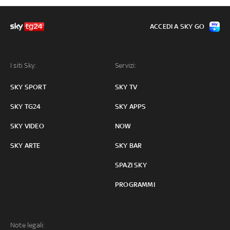
ACCEDI A SKY GO
I siti Sky:
Servizi:
SKY SPORT
SKY TV
SKY TG24
SKY APPS
SKY VIDEO
NOW
SKY ARTE
SKY BAR
SPAZI SKY
PROGRAMMI
Note legali: