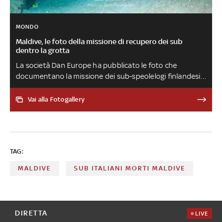
MONDO
Maldive, le foto della missione di recupero dei sub
dentro la grotta
La società Dan Europe ha pubblicato le foto che
documentano la missione dei sub-speolelogi finlandesi
Sami Paakkarinen, Jenni Westerlund e Patrik Grönqvist. I
tre sono stati impegnati per quattro giorni nel recupero
Vai alla Fotogallery
dei corpi dei sub italiani ma anche nelle successive
operazioni di bonifica dell'area
TAG:
MALDIVE
SUB ITALIANI MORTI MALDIVE
DIRETTA
LIVE