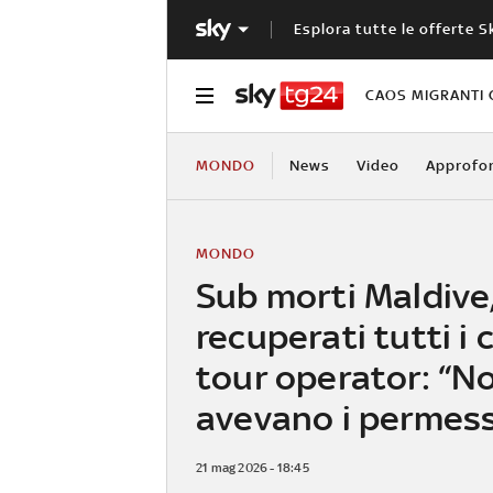
Esplora tutte le offerte S
CAOS MIGRANTI 
MONDO
News
Video
Approfo
MONDO
Sub morti Maldive
recuperati tutti i co
tour operator: “N
avevano i permess
21 mag 2026 - 18:45