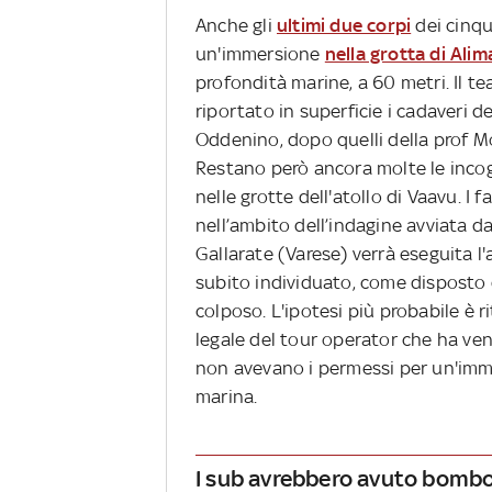
Anche gli
ultimi due corpi
dei cinqu
un'immersione
nella grotta di Ali
profondità marine, a 60 metri. Il t
riportato in superficie i cadaveri 
Oddenino, dopo quelli della prof M
Restano però ancora molte le incog
nelle grotte dell'atollo di Vaavu. I 
nell’ambito dell’indagine avviata da
Gallarate (Varese) verrà eseguita l
subito individuato, come disposto 
colposo. L'ipotesi più probabile è r
legale del tour operator che ha vend
non avevano i permessi per un'imm
marina.
I sub avrebbero avuto bombol