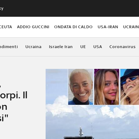
ky
CEUTA
ADDIO GUCCINI
ONDATA DI CALDO
USA-IRAN
UCRAI
ndimenti
Ucraina
Israele Iran
UE
USA
Coronavirus
,
rpi. Il
on
i"