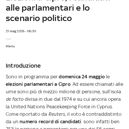
alle parlamentari e lo
scenario politico
21 mag 2026 - 06:30
©Getty
Introduzione
Sono in programma per
domenica 24 maggio
le
elezioni parlamentari a Cipro
. Ad essere chiamati alle
urne sono più di mezzo milione di persone, sull’isola
de facto
divisa in due dal 1974 e su cui ancora opera
la United Nations Peacekeeping Force in Cyprus.
Come riportato da
Reuters
, il voto è contraddistinto
da un
numero record di candidati
: sono infatti ben
753 le persone a presentarsi per uno dei 56 seggi