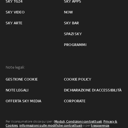
SKY TG24
SKY APPS
SKY VIDEO
NOW
SKY ARTE
SKY BAR
SPAZI SKY
PROGRAMMI
Note legali:
GESTIONE COOKIE
COOKIE POLICY
NOTE LEGALI
DICHIARAZIONE DI ACCESSIBILITÀ
OFFERTA SKY MEDIA
CORPORATE
Per il consumatore clicca qui per i
Moduli, Condizioni contrattuali
,
Privacy &
Cookies
,
informazioni sulle modifiche contrattuali
o per
trasparenza