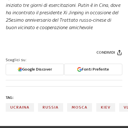
iniziato tre giorni di esercitazioni. Putin è in Cina, dove
ha incontrato il presidente Xi Jinping in occasione del
25esimo anniversario del Trattato russo-cinese di
buon vicinato e cooperazione amichevole
CONDIVIDI
Sceglici su:
Google Discover
Fonti Preferite
TAG:
UCRAINA
RUSSIA
MOSCA
KIEV
V