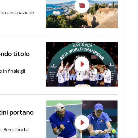
 una destinazione
ondo titolo
in finale gli
tini portano
, Berrettini ha