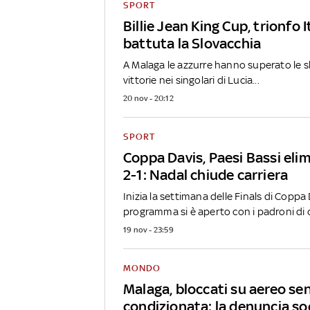
SPORT
Billie Jean King Cup, trionfo It
battuta la Slovacchia
A Malaga le azzurre hanno superato le sl
vittorie nei singolari di Lucia...
20 nov - 20:12
SPORT
Coppa Davis, Paesi Bassi el
2-1: Nadal chiude carriera
Inizia la settimana delle Finals di Coppa D
programma si è aperto con i padroni di ca
19 nov - 23:59
MONDO
Malaga, bloccati su aereo sen
condizionata: la denuncia so