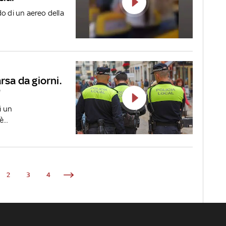
o di un aereo della
sa da giorni.
"
i un
...
2
3
4