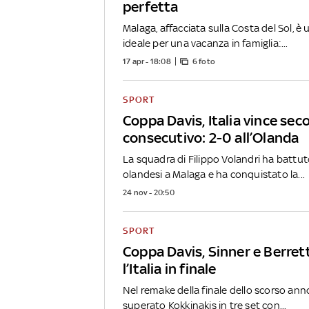
perfetta
Malaga, affacciata sulla Costa del Sol, è
ideale per una vacanza in famiglia:...
17 apr - 18:08
6 foto
SPORT
Coppa Davis, Italia vince sec
consecutivo: 2-0 all’Olanda
La squadra di Filippo Volandri ha battuto 
olandesi a Malaga e ha conquistato la...
24 nov - 20:50
SPORT
Coppa Davis, Sinner e Berret
l’Italia in finale
Nel remake della finale dello scorso anno
superato Kokkinakis in tre set con...