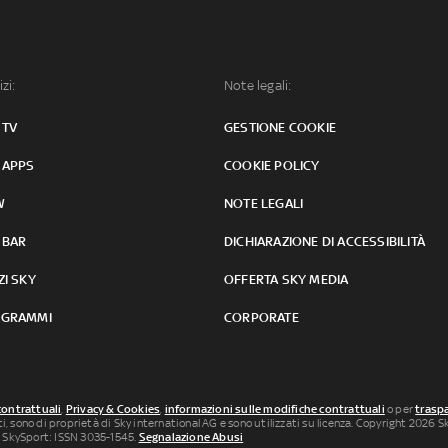
izi:
Note legali:
 TV
GESTIONE COOKIE
 APPS
COOKIE POLICY
W
NOTE LEGALI
 BAR
DICHIARAZIONE DI ACCESSIBILITÀ
ZI SKY
OFFERTA SKY MEDIA
GRAMMI
CORPORATE
contrattuali
,
Privacy & Cookies
,
informazioni sulle modifiche contrattuali
o per
traspa
uti, sono di proprietà di Sky international AG e sono utilizzati su licenza. Copyright 2026 Sky
 SkySport: ISSN 3035-1545.
Segnalazione Abusi