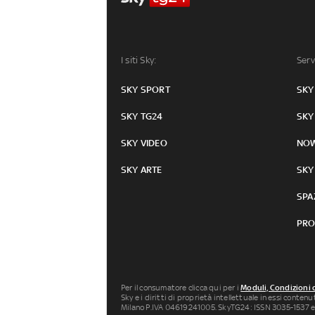
I siti Sky:
Serv
SKY SPORT
SKY
SKY TG24
SKY
SKY VIDEO
NO
SKY ARTE
SKY
SPA
PRO
Per il consumatore clicca qui per i
Moduli, Condizioni 
Sky e i diritti di proprietà intellettuale in essi conten
Milano P.IVA 04619241005. SkyTG24: ISSN 3035-1537 e