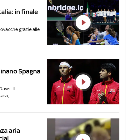
alia: in finale
ovacche grazie alle
iminano Spagna
avis. Il
sa,...
za aria
cial