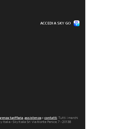
ACCEDI A SKY GO
renza tariffaria
,
assistenza
e
contatti
. Tutti i marchi
 Italia - Sky Italia Srl Via Monte Penice, 7 - 20138