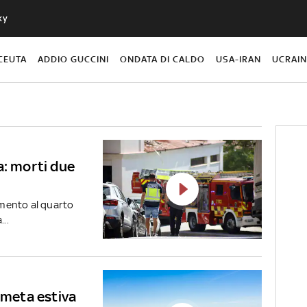
ky
CEUTA
ADDIO GUCCINI
ONDATA DI CALDO
USA-IRAN
UCRAI
a: morti due
mento al quarto
..
 meta estiva