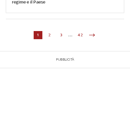
regime e il Paese
1
2
3
...
42
PUBBLICITÀ