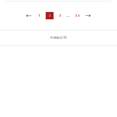
1
2
3
...
33
PUBBLICITÀ