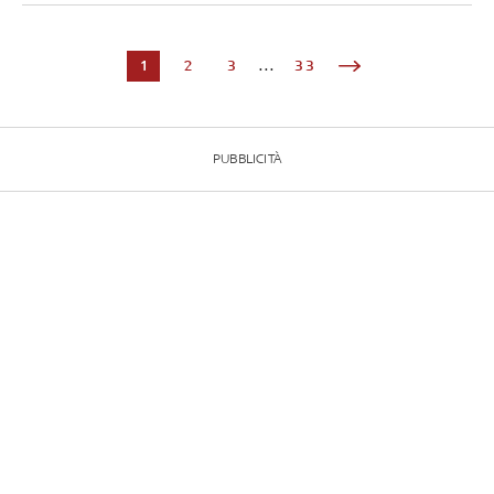
1
2
3
...
33
PUBBLICITÀ