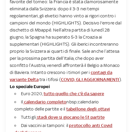
favorite del torneo: la Francia è stata clamorosamente
eliminata dalla Svizzera: dopo il 3-3 nei tempi
regolamentari, gli elvetici hanno vinto ai rigori contro i
campioni del mondo (HIGHLIGHTS). Decisivo l'errore dal
dischetto di Mbappé. Nell’altra partita di lunedì 28
giugno, la Spagna ha superato 5-3 la Croazia ai
supplementari (HIGHLIGHTS). Gli iberici incontreranno
proprio la Svizzera ai quarti di finale. Sale anche l’attesa
per la prossima partita dell’Italia, che dopo aver
sconfitto l’Austria, venerdì affronterà il Belgio a Monaco
di Baviera. Intanto crescono i timori per i
contagi da
variante Delta
tra i tifosi (
COVID, GLI AGGIORNAMENTI
).
Lo speciale Europei
Euro 2020,
tutto quello che c'è da sapere
Il
calendario completo
nbsp;calendario
completo delle partite e il
tabellone degli ottavi
Tutti gli
stadi dove si giocano le 51 partite
Dai vaccini ai tamponi: il
protocollo anti Covid