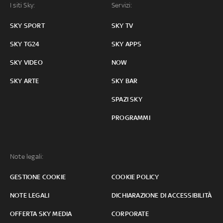
I siti Sky:
Servizi:
SKY SPORT
SKY TV
SKY TG24
SKY APPS
SKY VIDEO
NOW
SKY ARTE
SKY BAR
SPAZI SKY
PROGRAMMI
Note legali:
GESTIONE COOKIE
COOKIE POLICY
NOTE LEGALI
DICHIARAZIONE DI ACCESSIBILITÀ
OFFERTA SKY MEDIA
CORPORATE