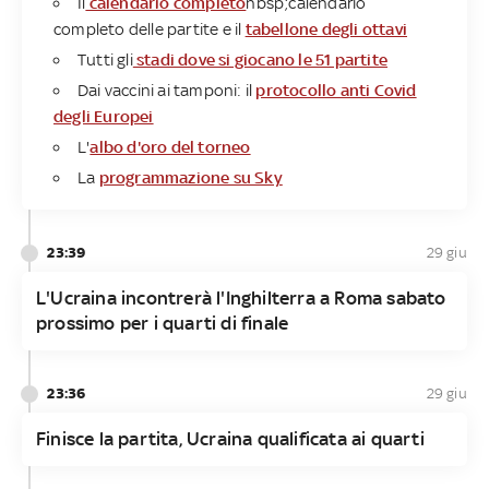
Il
calendario completo
nbsp;calendario
completo delle partite e il
tabellone degli ottavi
Tutti gli
stadi dove si giocano le 51 partite
Dai vaccini ai tamponi: il
protocollo anti Covid
degli Europei
L'
albo d'oro del torneo
La
programmazione su Sky
23:39
29 giu
L'Ucraina incontrerà l'Inghilterra a Roma sabato
prossimo per i quarti di finale
23:36
29 giu
Finisce la partita, Ucraina qualificata ai quarti