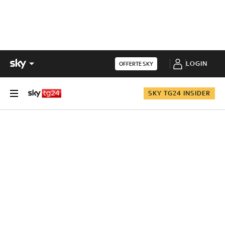
LOGIN
OFFERTE SKY
SKY TG24 INSIDER