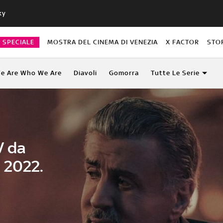
ky
O SPECIALE
MOSTRA DEL CINEMA DI VENEZIA
X FACTOR
STO
e Are Who We Are
Diavoli
Gomorra
Tutte Le Serie
V da
 2022.