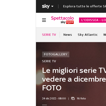
Esplora tutte le offerte S
L'ODISSEA - L
SERIE TV
News
Sky Atlantic
W
FOTOGALLERY
SERIE TV
Le migliori serie T
vedere a dicembre
FOTO
24 dic 2022 - 08:00
16 foto