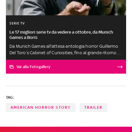
SERIE TV
Le 17 migliori serie tv da vedere a ottobre, da Munich
Games a Boris
Da Munich Games all'attesa antologia horror Guillermo
Del Toro’s Cabinet of Curiosities, fino al grande ritorno di
Boris: scopri le serie da non perdere a ottobre
Vai alla Fotogallery
TAG:
AMERICAN HORROR STORY
TRAILER