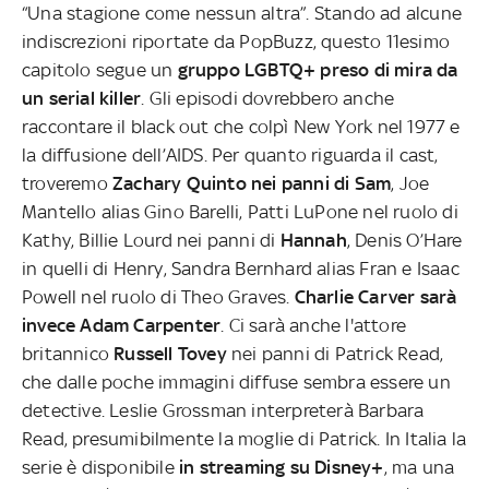
“Una stagione come nessun altra”. Stando ad alcune
indiscrezioni riportate da PopBuzz, questo 11esimo
capitolo segue un
gruppo LGBTQ+ preso di mira da
un serial killer
. Gli episodi dovrebbero anche
raccontare il black out che colpì New York nel 1977 e
la diffusione dell’AIDS. Per quanto riguarda il cast,
troveremo
Zachary Quinto nei panni di Sam
, Joe
Mantello alias Gino Barelli, Patti LuPone nel ruolo di
Kathy, Billie Lourd nei panni di
Hannah
, Denis O’Hare
in quelli di Henry, Sandra Bernhard alias Fran e Isaac
Powell nel ruolo di Theo Graves.
Charlie Carver sarà
invece Adam Carpenter
. Ci sarà anche l'attore
britannico
Russell Tovey
nei panni di Patrick Read,
che dalle poche immagini diffuse sembra essere un
detective. Leslie Grossman interpreterà Barbara
Read, presumibilmente la moglie di Patrick. In Italia la
serie è disponibile
in streaming su Disney+
, ma una