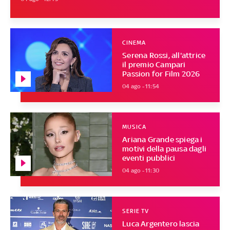
CINEMA
Serena Rossi, all'attrice
il premio Campari
Passion for Film 2026
04 ago - 11:54
MUSICA
Ariana Grande spiega i
motivi della pausa dagli
eventi pubblici
04 ago - 11:30
SERIE TV
Luca Argentero lascia