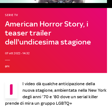
SERIE TV
American Horror Story, i
teaser trailer
dell'undicesima stagione
07 ott 2022 - 14:32
@FX
I
l video dà qualche anticipazione della
nuova stagione, ambientata nella New York
degli anni '70 e '80 dove un serial killer
prende di mira un gruppo LGBTQ+