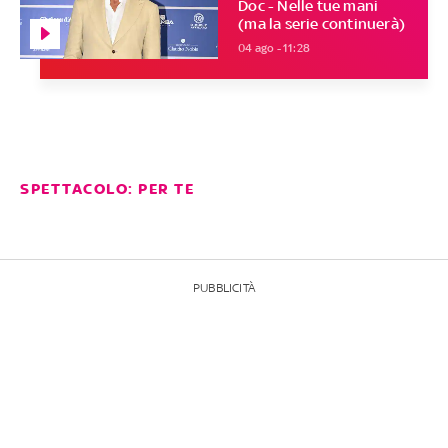
Doc - Nelle tue mani
(ma la serie continuerà)
04 ago - 11:28
SPETTACOLO: PER TE
PUBBLICITÀ