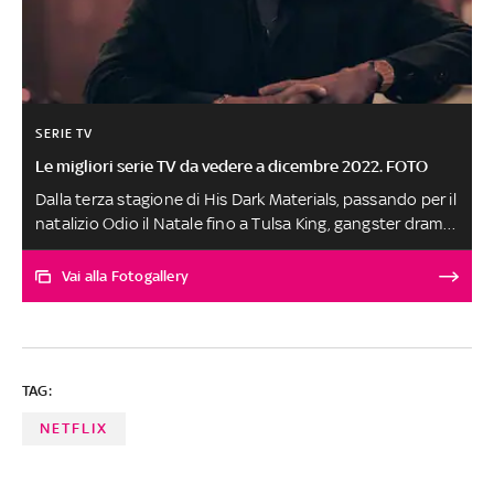
SERIE TV
Le migliori serie TV da vedere a dicembre 2022. FOTO
Dalla terza stagione di His Dark Materials, passando per il
natalizio Odio il Natale fino a Tulsa King, gangster drama
con Sylvester Stallone: scopri le serie da non perdere a
dicembre
Vai alla Fotogallery
TAG:
NETFLIX