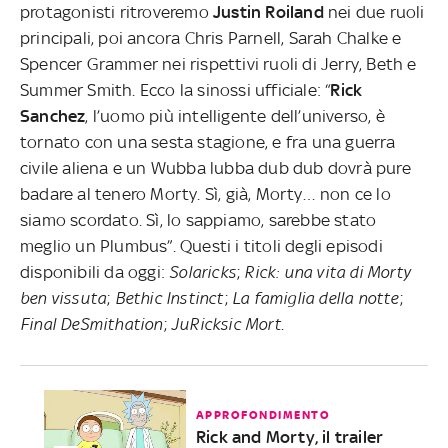
protagonisti ritroveremo
Justin Roiland
nei due ruoli
principali, poi ancora Chris Parnell, Sarah Chalke e
Spencer Grammer nei rispettivi ruoli di Jerry, Beth e
Summer Smith. Ecco la sinossi ufficiale: “
Rick
Sanchez
, l’uomo più intelligente dell’universo, è
tornato con una sesta stagione, e fra una guerra
civile aliena e un Wubba lubba dub dub dovrà pure
badare al tenero Morty. Sì, già, Morty… non ce lo
siamo scordato. Sì, lo sappiamo, sarebbe stato
meglio un Plumbus”. Questi i titoli degli episodi
disponibili da oggi:
Solaricks
;
Rick: una vita di Morty
ben vissuta
;
Bethic Instinct
;
La famiglia della notte
;
Final DeSmithation
;
JuRicksic Mort
.
APPROFONDIMENTO
Rick and Morty, il trailer