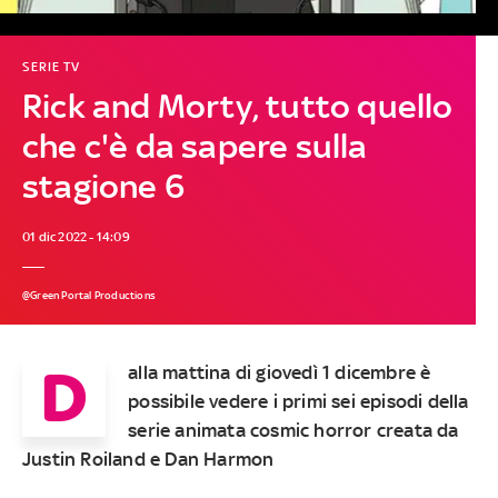
SERIE TV
Rick and Morty, tutto quello
che c'è da sapere sulla
stagione 6
01 dic 2022 - 14:09
@Green Portal Productions
D
alla mattina di giovedì 1 dicembre è
possibile vedere i primi sei episodi della
serie animata cosmic horror creata da
Justin Roiland e Dan Harmon