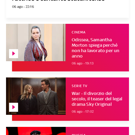
06 ago - 22:16
CINEMA
Odissea, Samantha
Morton spiega perché
non ha lavorato per un
anno
06 ago - 19:13
SERIE TV
War - Il divorzio del
secolo, il teaser del legal
drama Sky Original
06 ago - 17:02