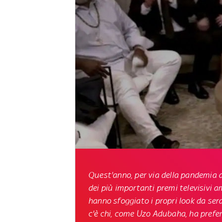
Quest'anno, per via della pandemia d
dei più importanti premi televisivi a
hanno sfoggiato i propri look da se
c'è chi, come Uzo Adubaha, ha prefe