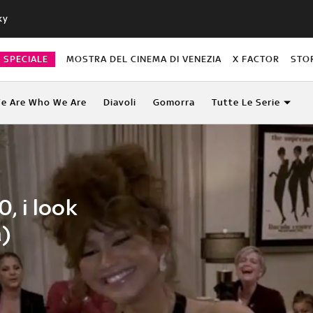
ky
O SPECIALE
MOSTRA DEL CINEMA DI VENEZIA
X FACTOR
STO
e Are Who We Are
Diavoli
Gomorra
Tutte Le Serie
 i look
a)