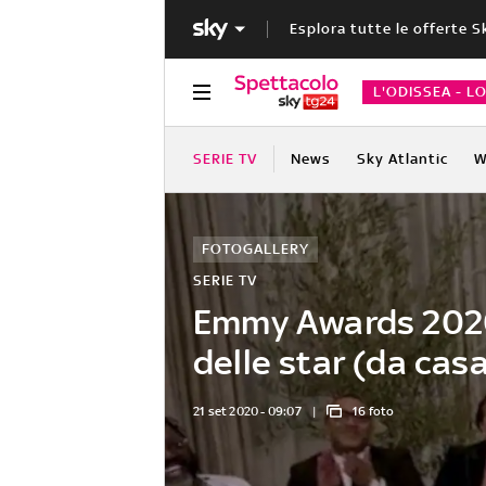
Esplora tutte le offerte S
L'ODISSEA - L
SERIE TV
News
Sky Atlantic
W
FOTOGALLERY
SERIE TV
Emmy Awards 2020,
delle star (da cas
21 set 2020 - 09:07
16 foto