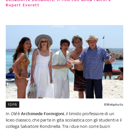
Rupert Everett
12/15
©Webphoto
In
Olé
è
Archimede Formigoni
, il timido professore di un
liceo classico, che parte in gita scolastica con gli studenti e il
collega Salvatore Rondinella. Tra i due non corre buon