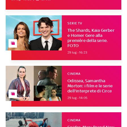
SERIE TV
The Shards, Kaia Gerber
e Homer Gere alla
première della serie.
FOTO
29 lug - 16:23
CINEMA
Odissea, Samantha
Morton: i film e le serie
dell'interprete di Circe
29 lug - 14:05
CINEMA