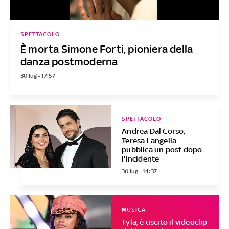
SPETTACOLO
È morta Simone Forti, pioniera della
danza postmoderna
30 lug - 17:57
SPETTACOLO
Andrea Dal Corso,
Teresa Langella
pubblica un post dopo
l'incidente
30 lug - 14:37
MUSICA
Tyla, è uscito il videoclip