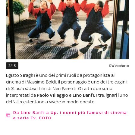
2/15
©Webphoto
Egisto Siraghi
è uno dei primi ruoli da protagonista al
cinema di Massimo Boldi. Il personaggio è uno dei tre cugini
di
Scuola di ladri
, film di Neri Parenti. Gli altri due sono
interpretati da
Paolo Villaggio
e
Lino Banfi.
I tre, ignari l'uno
dell'altro, stentano a vivere in modo onesto
Da Lino Banfi a Up, i nonni più famosi di cinema
e serie Tv. FOTO