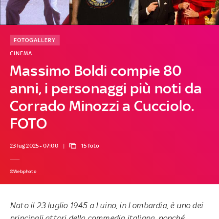
FOTOGALLERY
CINEMA
Massimo Boldi compie 80
anni, i personaggi più noti da
Corrado Minozzi a Cucciolo.
FOTO
23 lug 2025 - 07:00
15 foto
©Webphoto
Nato il 23 luglio 1945 a Luino, in Lombardia, è uno dei
principali attori della commedia italiana, nonché