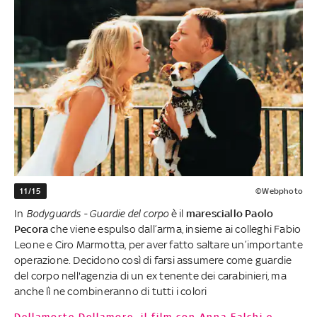
11/15
©Webphoto
In
Bodyguards - Guardie del corpo
è il
maresciallo Paolo
Pecora
che viene espulso dall’arma, insieme ai colleghi Fabio
Leone e Ciro Marmotta, per aver fatto saltare un’importante
operazione. Decidono così di farsi assumere come guardie
del corpo nell'agenzia di un ex tenente dei carabinieri, ma
anche lì ne combineranno di tutti i colori
Dellamorte Dellamore, il film con Anna Falchi e