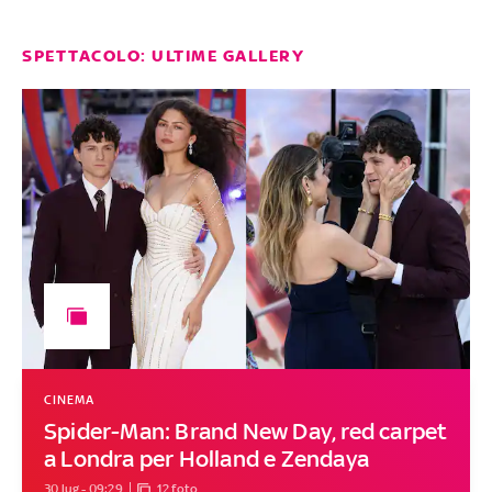
SPETTACOLO: ULTIME GALLERY
CINEMA
Spider-Man: Brand New Day, red carpet
a Londra per Holland e Zendaya
30 lug - 09:29
12 foto