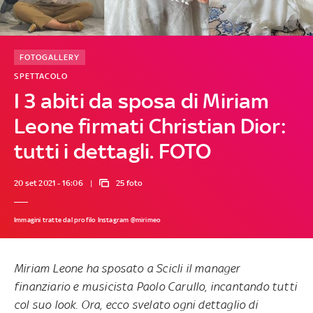
FOTOGALLERY
SPETTACOLO
I 3 abiti da sposa di Miriam
Leone firmati Christian Dior:
tutti i dettagli. FOTO
20 set 2021 - 16:06
25 foto
Immagini tratte dal profilo Instagram @mirimeo
Miriam Leone ha sposato a Scicli il manager
finanziario e musicista Paolo Carullo, incantando tutti
col suo look. Ora, ecco svelato ogni dettaglio di