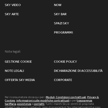
SKY VIDEO
NOW
SKY ARTE
SKY BAR
SPAZI SKY
PROGRAMMI
Note legali:
GESTIONE COOKIE
COOKIE POLICY
NOTE LEGALI
DICHIARAZIONE DI ACCESSIBILITÀ
OFFERTA SKY MEDIA
CORPORATE
Per il consumatore clicca qui per i
Moduli, Condizioni contrattuali
,
Privacy &
Cookies
,
informazioni sulle modifiche contrattuali
o per
trasparenza
tariffaria
,
assistenza
e
contatti
. Tutti i marchi Sky e i diritti di proprietà
intellettuale in essi contenuti, sono di proprietà di Sky international AG e sono