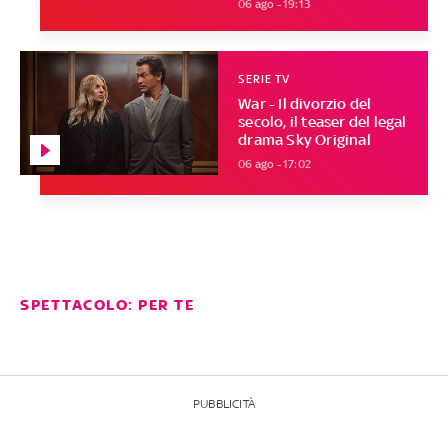
06 ago - 19:13
SERIE TV
War - Il divorzio del
secolo, il teaser del legal
drama Sky Original
06 ago - 17:02
SPETTACOLO: PER TE
PUBBLICITÀ