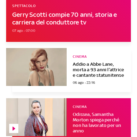
SPETTACOLO
Gerry Scotti compie 70 anni, storia e
carriera del conduttore tv
07 ago - 07:00
CINEMA
Addio a Abbe Lane,
morta a 93 anni l’attrice
e cantante statunitense
06 ago - 22:16
CINEMA
Odissea, Samantha
Morton spiega perché
non ha lavorato per un
anno