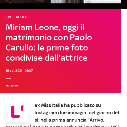
SPETTACOLO
Miriam Leone, oggi il
matrimonio con Paolo
Carullo: le prime foto
condivise dall'attrice
18 set 2021 - 15:07
Instagram
L'
ex Miss Italia ha pubblicato su
Instagram due immagini del giorno del
sì: nella prima annuncia "Arrivo,