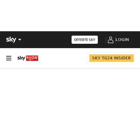
LOGIN
OFFERTE SKY
SKY TG24 INSIDER