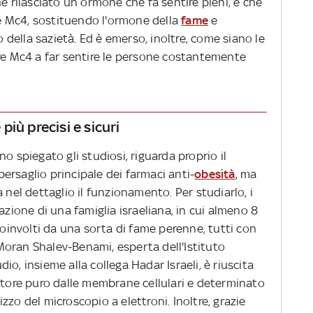
ne rilasciato un ormone che fa sentire pieni, e che
ore Mc4, sostituendo l'ormone della
fame
e
o della sazietà. Ed è emerso, inoltre, come siano le
ore Mc4 a far sentire le persone costantemente
iù precisi e sicuri
o spiegato gli studiosi, riguarda proprio il
ersaglio principale dei farmaci anti-
obesità
, ma
 nel dettaglio il funzionamento. Per studiarlo, i
azione di una famiglia israeliana, in cui almeno 8
involti da una sorta di fame perenne, tutti con
oran Shalev-Benami, esperta dell'Istituto
o, insieme alla collega Hadar Israeli, è riuscita
ettore puro dalle membrane cellulari e determinato
lizzo del microscopio a elettroni. Inoltre, grazie