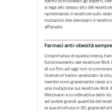
hanno sottolineato gli esperti, vie
si lega allo stesso sito del recett
ripristinando il recettore sullo stat
mutazioni che silenziano il recett
affamate.
Farmaci anti-obesità sempre p
L’importanza di questa ricerca, hann
funzionamento del recettore Mc4, b
di cui fino ad oggi non si conosceva
ricercatori hanno analizzato la situ
membri sono gravemente obesi e co
una mutazione sul recettore Mc4. M
Weizmann e coordinatrice dello studi
ad isolare grandi quantità del rec
la sua struttura in 3D, grazie all’uti