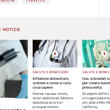
OBESITÀ
CERVELLO
E NOTIZIE
SALUTE E BENESSERE
SALUTE E BENE
Infezione alimentare,
Usa, scienziati u
sintomi e come si cura:
per creare nuovi 
cosa sapere
prima volta
Diarrea, nausea, vomito,
Gli esperti dell'Arc 
dolori addominali, febbre e
un'organizzazione 
debolezza sono tra i
con sede a Palo Alt
principali sintomi...
California,...