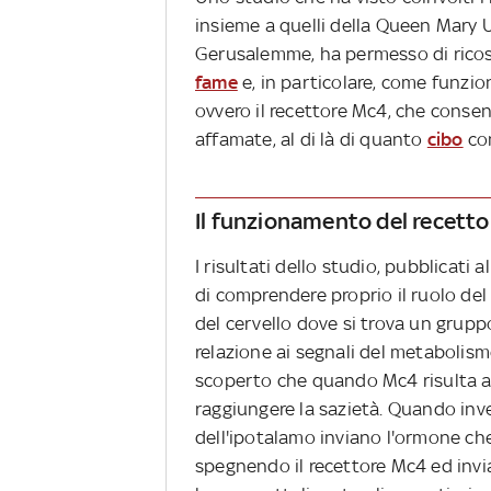
insieme a quelli della Queen Mary U
Gerusalemme, ha permesso di ricost
fame
e, in particolare, come funzion
ovvero il recettore Mc4, che conse
affamate, al di là di quanto
cibo
co
Il funzionamento del recett
I risultati dello studio, pubblicati al
di comprendere proprio il ruolo del 
del cervello dove si trova un gruppo
relazione ai segnali del metabolismo
scoperto che quando Mc4 risulta at
raggiungere la sazietà. Quando invece
dell'ipotalamo inviano l'ormone ch
spegnendo il recettore Mc4 ed invi