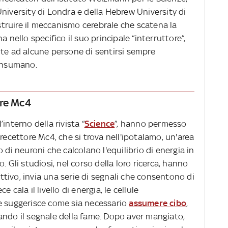
niversity di Londra e della Hebrew University di
ruire il meccanismo cerebrale che scatena la
a nello specifico il suo principale “interruttore”,
nte ad alcune persone di sentirsi sempre
nsumano.
ore Mc4
l’interno della rivista “
Science
”, hanno permesso
recettore Mc4, che si trova nell'ipotalamo, un'area
 di neuroni che calcolano l'equilibrio di energia in
. Gli studiosi, nel corso della loro ricerca, hanno
tivo, invia una serie di segnali che consentono di
 cala il livello di energia, le cellule
e suggerisce come sia necessario
assumere cibo
,
ando il segnale della fame. Dopo aver mangiato,