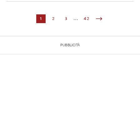
1
2
3
...
42
PUBBLICITÀ