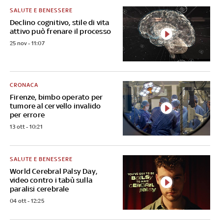
SALUTE E BENESSERE
Declino cognitivo, stile di vita
attivo può frenare il processo
25 nov - 11:07
CRONACA
Firenze, bimbo operato per
tumore al cervello invalido
per errore
13 ott - 10:21
SALUTE E BENESSERE
World Cerebral Palsy Day,
video contro i tabù sulla
paralisi cerebrale
04 ott - 12:25