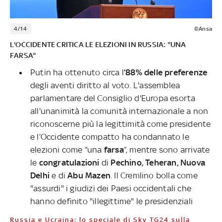
4/14
©Ansa
L'OCCIDENTE CRITICA LE ELEZIONI IN RUSSIA: "UNA
FARSA"
Putin ha ottenuto circa l
’88% delle preferenze
degli aventi diritto al voto. L'assemblea
parlamentare del Consiglio d'Europa esorta
all'unanimità la comunità internazionale a non
riconoscerne più la legittimità come presidente
e l’Occidente compatto ha condannato le
elezioni come “una
farsa
”, mentre sono arrivate
le
congratulazioni
di
Pechino, Teheran,
Nuova
Delhi
e di
Abu Mazen
.
Il Cremlino bolla come
"assurdi" i giudizi dei Paesi occidentali che
hanno definito "illegittime" le presidenziali
Russia e Ucraina: lo speciale di Sky TG24 sulla