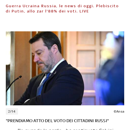
Guerra Ucraina Russia, le news di oggi. Plebiscito
di Putin, allo zar l'88% dei voti. LIVE
2/14
©Ansa
"PRENDIAMO ATTO DEL VOTO DEI CITTADINI RUSSI"